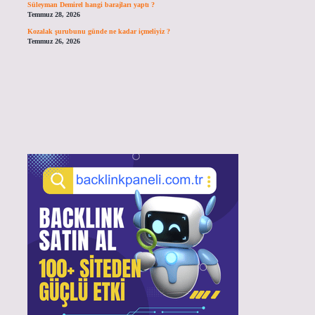
Süleyman Demirel hangi barajları yaptı ?
Temmuz 28, 2026
Kozalak şurubunu günde ne kadar içmeliyiz ?
Temmuz 26, 2026