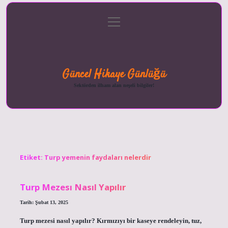
menüyü
Anasayfa
Gizlilik
Yasal
Hakkımızda
aç
Politikası
Uyarı
Güncel Hikaye Günlüğü
Sektörden ilham alan neşeli bilgiler!
Etiket:
Turp yemenin faydaları nelerdir
Turp Mezesı Nasıl Yapılır
Tarih: Şubat 13, 2025
Turp mezesi nasıl yapılır? Kırmızıyı bir kaseye rendeleyin, tuz,