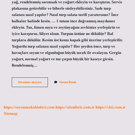
yağ, rendelenmiş sarımsak ve yoğurt ekleyin ve karıştırın. Servis
plakasına getirebilir ve biberle süsleyebilirsiniz. Sade turp
salatası nasıl yapılır? Nasıl turp salata tarifi yaratırsınız? İnce
halkalar halinde kesin. … 1 tutam ince doğranmış maydanoz
ekleyin. Tuz, limon suyu ve zeytinyağını zevkinize yerleştirin ve
iyice karıştırın. Afiyet olsun. Turpun üstüne ne dökülür? Bal
turplara dökülür. Kesim üst kısmı kapak gibi üzerine yerleştirilir.
Yoğurtlu turp salatası nasıl yapılır? Her şeyden önce, turp ve
havuçları soyun ve olgunluğun büyük tarafı ile ovalayın. Gergin
yoğurt, normal yoğurt ve tuz çırpın büyük bir kaseye girsin.
Rendelenmiş…
Turp
Devamını okuyun
Yorum Bırak
Mezesı
Nasıl
Yapılır
https://soyunmakabinleri.com
https://alenibric.com.tr
https://cloi.com.tr
Sitemap