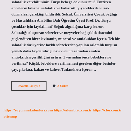
salatalık verebilirsiniz. Turşu bebeğe dokunur mu? Emziren
annelerin lahana, salatalık ve baharatlı yiyeceklerden uzak
durmaları gerektiği bildirildi. Selçuk Üniversitesi Çocuk Sağlığı
ve Hastalıkları Anabilim Dalı Öğretim Üyesi Prof. Dr. Turşu
çocuklar için faydalı mı? Soğuk algınlığına karşı korur.
Salatalığı oluşturan sebzeler ve meyveler bağışıklık sistemini
güçlendiren birçok vitamin, mineral ve antioksidan içerir. Tek bir
salatalık türü yerine farklı sebzelerden yapılan salatalık turşusu
yemek daha faydalıdır çünkü vücut tarafından emilen
antioksidan çeşitliliğini artırır. 1 yaşından önce bebeklere ne
verilmez? Küçük bebeklere verilmemesi gereken diğer besinler
çay, çikolata, kakao ve kahve. Tatlandırıcı içeren…
1
Devamını okuyun
2 Yorum
Yaşında
Bebek
Turşu
Yer
Mi
https://soyunmakabinleri.com
https://alenibric.com.tr
https://cloi.com.tr
Sitemap