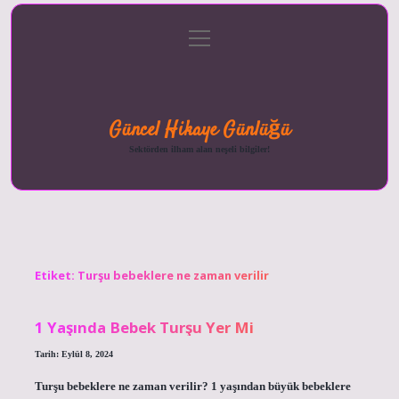
menüyü
Anasayfa
Gizlilik
Yasal
Hakkımızda
aç
Politikası
Uyarı
Güncel Hikaye Günlüğü
Sektörden ilham alan neşeli bilgiler!
Etiket:
Turşu bebeklere ne zaman verilir
1 Yaşında Bebek Turşu Yer Mi
Tarih: Eylül 8, 2024
Turşu bebeklere ne zaman verilir? 1 yaşından büyük bebeklere