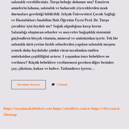
salatalık verebilirsiniz. Turşu bebeğe dokunur mu? Emziren
annelerin lahana, salatalık ve baharatlı yiyeceklerden uzak
durmaları gerektiği bildirildi. Selçuk Üniversitesi Çocuk Sağlığı
ve Hastalıkları Anabilim Dalı Öğretim Üyesi Prof. Dr. Turşu
çocuklar için faydalı mı? Soğuk algınlığına karşı korur.
Salatalığı oluşturan sebzeler ve meyveler bağışıklık sistemini
güçlendiren birçok vitamin, mineral ve antioksidan içerir. Tek bir
salatalık türü yerine farklı sebzelerden yapılan salatalık turşusu
yemek daha faydalıdır çünkü vücut tarafından emilen
antioksidan çeşitliliğini artırır. 1 yaşından önce bebeklere ne
verilmez? Küçük bebeklere verilmemesi gereken diğer besinler
çay, çikolata, kakao ve kahve. Tatlandırıcı içeren…
1
Devamını okuyun
2 Yorum
Yaşında
Bebek
Turşu
Yer
Mi
https://soyunmakabinleri.com
https://alenibric.com.tr
https://cloi.com.tr
Sitemap