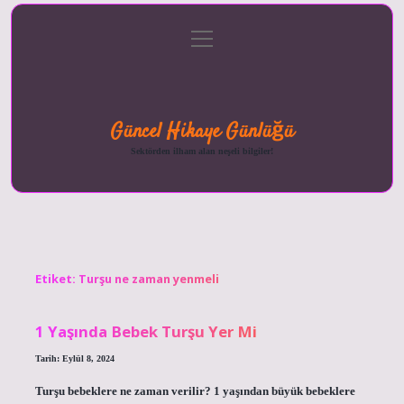
menüyü
Anasayfa
Gizlilik
Yasal
Hakkımızda
aç
Politikası
Uyarı
Güncel Hikaye Günlüğü
Sektörden ilham alan neşeli bilgiler!
Etiket:
Turşu ne zaman yenmeli
1 Yaşında Bebek Turşu Yer Mi
Tarih: Eylül 8, 2024
Turşu bebeklere ne zaman verilir? 1 yaşından büyük bebeklere