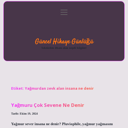
menüyü
Anasayfa
Gizlilik
Yasal
Hakkımızda
aç
Politikası
Uyarı
Güncel Hikaye Günlüğü
Sektörden ilham alan neşeli bilgiler!
Etiket:
Yağmurdan zevk alan insana ne denir
Yağmuru Çok Sevene Ne Denir
Tarih: Ekim 19, 2024
Yağmur sever insana ne denir? Pluviophile, yağmur yağmasını