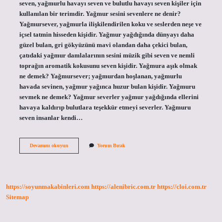
seven, yağmurlu havayı seven ve bulutlu havayı seven kişiler için
kullanılan bir terimdir. Yağmur sesini sevenlere ne denir?
Yağmursever, yağmurla ilişkilendirilen koku ve seslerden neşe ve
içsel tatmin hisseden kişidir. Yağmur yağdığında dünyayı daha
güzel bulan, gri gökyüzünü mavi olandan daha çekici bulan,
çatıdaki yağmur damlalarının sesini müzik gibi seven ve nemli
toprağın aromatik kokusunu seven kişidir. Yağmura aşık olmak
ne demek? Yağmursever; yağmurdan hoşlanan, yağmurlu
havada sevinen, yağmur yağınca huzur bulan kişidir. Yağmuru
sevmek ne demek? Yağmur severler yağmur yağdığında ellerini
havaya kaldırıp bulutlara teşekkür etmeyi severler. Yağmuru
seven insanlar kendi…
Yağmuru
Devamını okuyun
Yorum Bırak
Çok
Sevene
Ne
Denir
https://soyunmakabinleri.com
https://alenibric.com.tr
https://cloi.com.tr
Sitemap