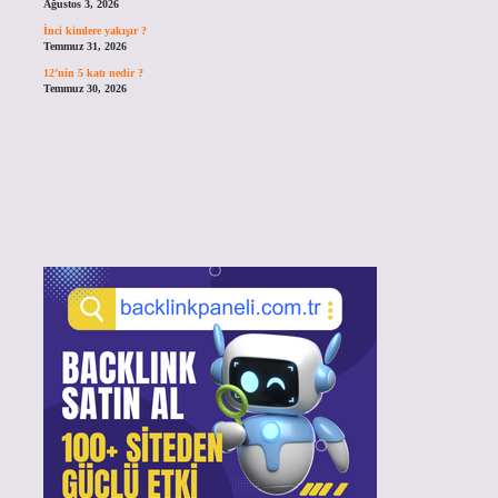
Ağustos 3, 2026
İnci kimlere yakışır ?
Temmuz 31, 2026
12’nin 5 katı nedir ?
Temmuz 30, 2026