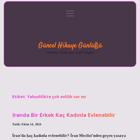
menüyü
Anasayfa
Gizlilik
Yasal
Hakkımızda
aç
Politikası
Uyarı
Güncel Hikaye Günlüğü
Sektörden ilham alan neşeli bilgiler!
Etiket:
Yahudilikte çok evlilik var mı
Iranda Bir Erkek Kaç Kadınla Evlenebilir
Tarih: Ekim 14, 2024
İran’da kaç kadınla evlenebilir? İran Meclisi’nden geçen yasaya