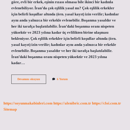
göre, evli bir erkek, eşinin rızası olmasa bile ikinci bir kadınla
evlenebiliyor. İran’da çok eşlilik yasal mı? Çok eşlilik erkekler
için belirli koşullar altında (örn. yasal kayıt) izin verilir; kadınlar
aynı anda yalnızca bir erkekle evlenebilir. Boşanma yasaldır ve
her iki tarafça başlatılabilir. İran’daki boşanma oranı nispeten
yüksektir ve 2023 yılına kadar üç evlilikten birine ulaşması
bekleniyor. Çok eşlilik erkekler için belirli koşullar altında (örn.
yasal kayıt) izin verilir; kadınlar aynı anda yalnızca bir erkekle
evlenebilir. Boşanma yasaldır ve her iki tarafça başlatılabilir.
İran’daki boşanma oranı nispeten yüksektir ve 2023 yılına
kadar…
Iranda
Devamını okuyun
6 Yorum
Bir
Erkek
Kaç
Kadınla
Evlenebilir
https://soyunmakabinleri.com
https://alenibric.com.tr
https://cloi.com.tr
Sitemap