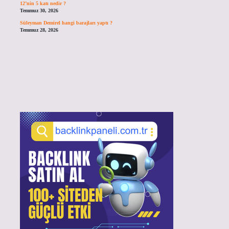
12’nin 5 katı nedir ?
Temmuz 30, 2026
Süleyman Demirel hangi barajları yaptı ?
Temmuz 28, 2026