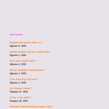
Sidebar
Son Yazılar
Bergama Akropol’de neler var ?
Ağustos 6, 2026
Katılım Bankası kâr payı helal midir ?
Ağustos 5, 2026
Avan yapı projesi nedir ?
Ağustos 4, 2026
169’un karekökü nasıl bulunur ?
Ağustos 3, 2026
2 bin dolar kaç AUD eder ?
Ağustos 3, 2026
İnci kimlere yakışır ?
Temmuz 31, 2026
12’nin 5 katı nedir ?
Temmuz 30, 2026
Süleyman Demirel hangi barajları yaptı ?