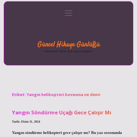
menüyü
Anasayfa
Gizlilik
Yasal
Hakkımızda
aç
Politikası
Uyarı
Güncel Hikaye Günlüğü
Sektörden ilham alan neşeli bilgiler!
Etiket:
Yangın helikopteri kovasına ne denir
Yangın Söndürme Uçağı Gece Çalışır Mı
Tarih: Ekim 11, 2024
Yangın söndürme helikopteri gece çalışır mı? Bu yaz sezonunda