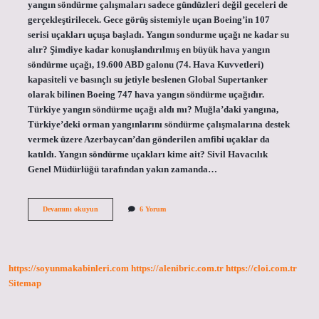
yangın söndürme çalışmaları sadece gündüzleri değil geceleri de
gerçekleştirilecek. Gece görüş sistemiyle uçan Boeing’in 107
serisi uçakları uçuşa başladı. Yangın sondurme uçağı ne kadar su
alır? Şimdiye kadar konuşlandırılmış en büyük hava yangın
söndürme uçağı, 19.600 ABD galonu (74. Hava Kuvvetleri)
kapasiteli ve basınçlı su jetiyle beslenen Global Supertanker
olarak bilinen Boeing 747 hava yangın söndürme uçağıdır.
Türkiye yangın söndürme uçağı aldı mı? Muğla’daki yangına,
Türkiye’deki orman yangınlarını söndürme çalışmalarına destek
vermek üzere Azerbaycan’dan gönderilen amfibi uçaklar da
katıldı. Yangın söndürme uçakları kime ait? Sivil Havacılık
Genel Müdürlüğü tarafından yakın zamanda…
Yangın
Devamını okuyun
6 Yorum
Söndürme
Uçağı
Gece
Çalışır
Mı
https://soyunmakabinleri.com
https://alenibric.com.tr
https://cloi.com.tr
Sitemap