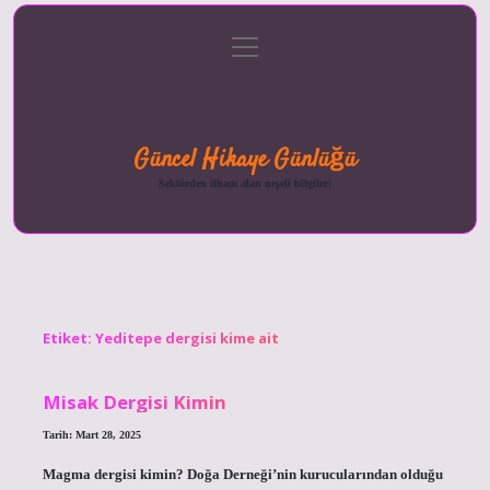
menüyü
Anasayfa
Gizlilik
Yasal
Hakkımızda
aç
Politikası
Uyarı
Güncel Hikaye Günlüğü
Sektörden ilham alan neşeli bilgiler!
Etiket:
Yeditepe dergisi kime ait
Misak Dergisi Kimin
Tarih: Mart 28, 2025
Magma dergisi kimin? Doğa Derneği’nin kurucularından olduğu