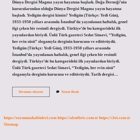
Dünya Dergisi Magma yayın hayatına başladı. Doğa Derneği’nin
kurucularından olduğu Dünya Dergisi Magma yayın hayatına
başladı. Yedigün dergisi kimin? Yedigün (Türkçe: Yedi Gün),
1933-1950 yılları arasında İstanbul’da yayınlanan haftalık, genel
ilgi çeken bir resimli dergiydi. Türkiye’de bu kategorideki ilk
yayınlardan biriydi. Ünlü Türk gazeteci Sedat Simavi, “Yedigün,
her evin süsü” sloganıyla derginin kurucusu ve editörüydü.
Yedigün (Türkçe: Yedi Gün), 1933-1950 yılları arasında
İstanbul’da yayınlanan haftalık, genel ilgi çeken bir resimli
dergiydi. Türkiye’de bu kategorideki ilk yayınlardan biriydi.
Ünlü Türk gazeteci Sedat Simavi, “Yedigün, her evin süsü”
sloganıyla derginin kurucusu ve editörüydü. Tarih dergisi…
Misak
Devamını okuyun
Yorum Bırak
Dergisi
Kimin
https://soyunmakabinleri.com
https://alenibric.com.tr
https://cloi.com.tr
Sitemap