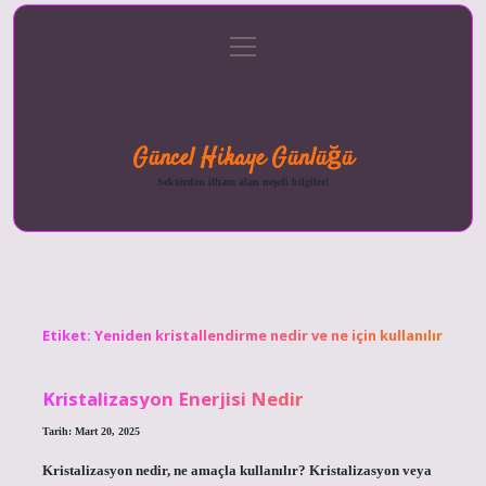
menüyü
Anasayfa
Gizlilik
Yasal
Hakkımızda
aç
Politikası
Uyarı
Güncel Hikaye Günlüğü
Sektörden ilham alan neşeli bilgiler!
Etiket:
Yeniden kristallendirme nedir ve ne için kullanılır
Kristalizasyon Enerjisi Nedir
Tarih: Mart 20, 2025
Kristalizasyon nedir, ne amaçla kullanılır? Kristalizasyon veya