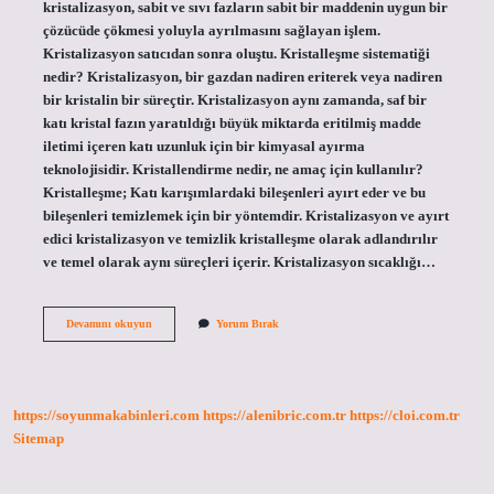
kristalizasyon, sabit ve sıvı fazların sabit bir maddenin uygun bir
çözücüde çökmesi yoluyla ayrılmasını sağlayan işlem.
Kristalizasyon satıcıdan sonra oluştu. Kristalleşme sistematiği
nedir? Kristalizasyon, bir gazdan nadiren eriterek veya nadiren
bir kristalin bir süreçtir. Kristalizasyon aynı zamanda, saf bir
katı kristal fazın yaratıldığı büyük miktarda eritilmiş madde
iletimi içeren katı uzunluk için bir kimyasal ayırma
teknolojisidir. Kristallendirme nedir, ne amaç için kullanılır?
Kristalleşme; Katı karışımlardaki bileşenleri ayırt eder ve bu
bileşenleri temizlemek için bir yöntemdir. Kristalizasyon ve ayırt
edici kristalizasyon ve temizlik kristalleşme olarak adlandırılır
ve temel olarak aynı süreçleri içerir. Kristalizasyon sıcaklığı…
Kristalizasyon
Devamını okuyun
Yorum Bırak
Enerjisi
Nedir
https://soyunmakabinleri.com
https://alenibric.com.tr
https://cloi.com.tr
Sitemap