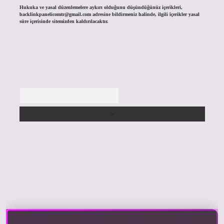
Hukuka ve yasal düzenlemelere aykırı olduğunu düşündüğünüz içerikleri,
backlinkpanelicomtr@gmail.com
adresine bildirmeniz halinde, ilgili içerikler yasal
süre içerisinde sitemizden kaldırılacaktır.
Arama
iriş yap
https://betexpergir.net/