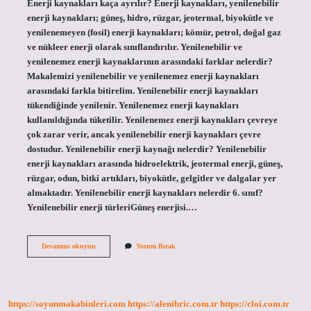
Enerji kaynakları kaça ayrılır? Enerji kaynakları, yenilenebilir
enerji kaynakları; güneş, hidro, rüzgar, jeotermal, biyokütle ve
yenilenemeyen (fosil) enerji kaynakları; kömür, petrol, doğal gaz
ve nükleer enerji olarak sınıflandırılır. Yenilenebilir ve
yenilenemez enerji kaynaklarının arasındaki farklar nelerdir?
Makalemizi yenilenebilir ve yenilenemez enerji kaynakları
arasındaki farkla bitirelim. Yenilenebilir enerji kaynakları
tükendiğinde yenilenir. Yenilenemez enerji kaynakları
kullanıldığında tüketilir. Yenilenemez enerji kaynakları çevreye
çok zarar verir, ancak yenilenebilir enerji kaynakları çevre
dostudur. Yenilenebilir enerji kaynağı nelerdir? Yenilenebilir
enerji kaynakları arasında hidroelektrik, jeotermal enerji, güneş,
rüzgar, odun, bitki artıkları, biyokütle, gelgitler ve dalgalar yer
almaktadır. Yenilenebilir enerji kaynakları nelerdir 6. sınıf?
Yenilenebilir enerji türleriGüneş enerjisi.…
6
Devamını okuyun
Yorum Bırak
Sınıf
Sosyal
Bilgiler
Yenilenebilir
Enerji
https://soyunmakabinleri.com
https://alenibric.com.tr
https://cloi.com.tr
Kaynakları