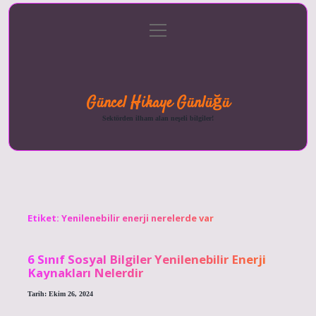
menüyü
Anasayfa
Gizlilik
Yasal
Hakkımızda
aç
Politikası
Uyarı
Güncel Hikaye Günlüğü
Sektörden ilham alan neşeli bilgiler!
Etiket:
Yenilenebilir enerji nerelerde var
6 Sınıf Sosyal Bilgiler Yenilenebilir Enerji
Kaynakları Nelerdir
Tarih: Ekim 26, 2024