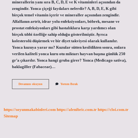
minerallerin yanı sıra B, C, D, E ve K vitaminleri açısından da
zengindir. Yonca çiçeği faydaları nelerdir? A, B, D, E, K gibi
birçok temel vitamin içerir ve mineraller açısından zengindir.
Alfalfanın artrit, idrar yolu enfeksiyonları, böbrek, mesane ve
prostat enfeksiyonları gibi hastalıklara karşı yardımcı olan
birçok tıbbi özelliğe sahip olduğu gösterilmiştir. Ayrıca
kolesterolü düşürmek ve bir diyet takviyesi olarak kullanılır.
Yonca kuzuya yarar mı? Kuzular sütten kesildikten sonra, onlara
verilen kaliteli yonca kuru otu miktarı hayvan başına günlük 250
gr’a çıkarılır. Yonca hangi gruba girer? Yonca (Medicago sativa),
baklagiller (Fabaceae)…
Yoncada
Devamını okuyun
Yorum Bırak
A
Vitamini
Var
Mı
https://soyunmakabinleri.com
https://alenibric.com.tr
https://cloi.com.tr
Sitemap