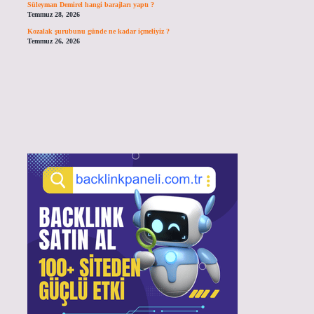
Süleyman Demirel hangi barajları yaptı ?
Temmuz 28, 2026
Kozalak şurubunu günde ne kadar içmeliyiz ?
Temmuz 26, 2026