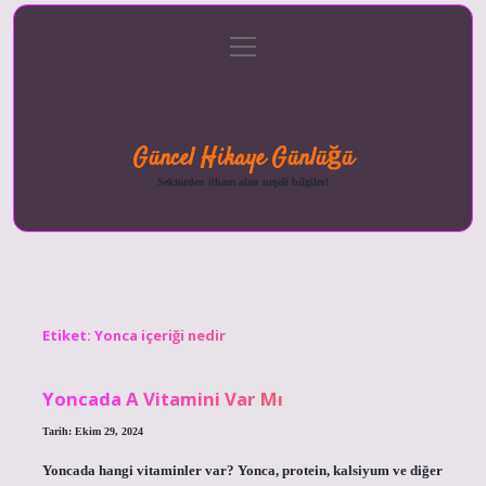
menüyü
Anasayfa
Gizlilik
Yasal
Hakkımızda
aç
Politikası
Uyarı
Güncel Hikaye Günlüğü
Sektörden ilham alan neşeli bilgiler!
Etiket:
Yonca içeriği nedir
Yoncada A Vitamini Var Mı
Tarih: Ekim 29, 2024
Yoncada hangi vitaminler var? Yonca, protein, kalsiyum ve diğer