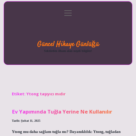
menüyü
Anasayfa
Gizlilik
Yasal
Hakkımızda
aç
Politikası
Uyarı
Güncel Hikaye Günlüğü
Sektörden ilham alan neşeli bilgiler!
Etiket:
Ytong taşıyıcı mıdır
Ev Yapımında Tuğla Yerine Ne Kullanılır
Tarih: Şubat 11, 2025
Ytong mu daha sağlam tuğla mı? Dayanıklılık: Ytong, tuğladan