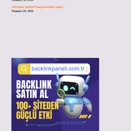
Süleyman Demirel hangi barajları yaptı ?
Temmuz 28, 2026