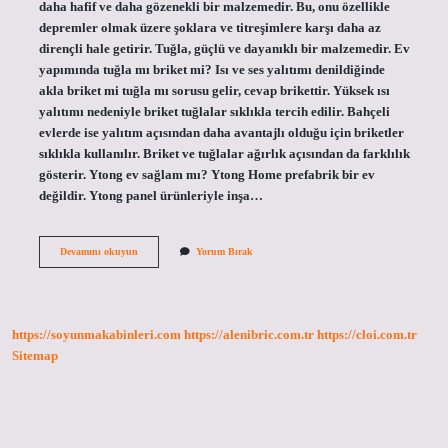
daha hafif ve daha gözenekli bir malzemedir. Bu, onu özellikle
depremler olmak üzere şoklara ve titreşimlere karşı daha az
dirençli hale getirir. Tuğla, güçlü ve dayanıklı bir malzemedir. Ev
yapımında tuğla mı briket mi? Isı ve ses yalıtımı denildiğinde
akla briket mi tuğla mı sorusu gelir, cevap brikettir. Yüksek ısı
yalıtımı nedeniyle briket tuğlalar sıklıkla tercih edilir. Bahçeli
evlerde ise yalıtım açısından daha avantajlı olduğu için briketler
sıklıkla kullanılır. Briket ve tuğlalar ağırlık açısından da farklılık
gösterir. Ytong ev sağlam mı? Ytong Home prefabrik bir ev
değildir. Ytong panel ürünleriyle inşa…
Ev
Devamını okuyun
Yorum Bırak
Yapımında
Tuğla
Yerine
Ne
Kullanılır
https://soyunmakabinleri.com
https://alenibric.com.tr
https://cloi.com.tr
Sitemap