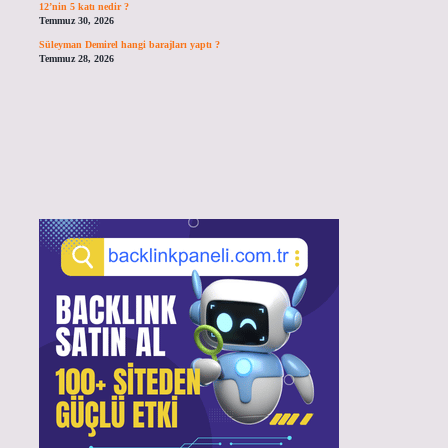
12’nin 5 katı nedir ?
Temmuz 30, 2026
Süleyman Demirel hangi barajları yaptı ?
Temmuz 28, 2026