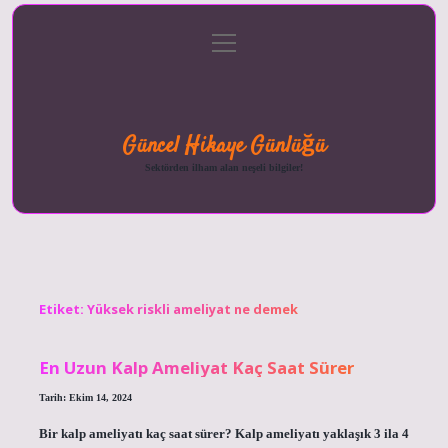
menüyü
Anasayfa
Gizlilik
Yasal
Hakkımızda
aç
Politikası
Uyarı
Güncel Hikaye Günlüğü
Sektörden ilham alan neşeli bilgiler!
Etiket:
Yüksek riskli ameliyat ne demek
En Uzun Kalp Ameliyat Kaç Saat Sürer
Tarih: Ekim 14, 2024
Bir kalp ameliyatı kaç saat sürer? Kalp ameliyatı yaklaşık 3 ila 4