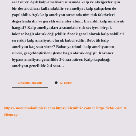
saat sürer. Açık kalp ameliyatı sırasında kalp ve akciğerler için
bir destek cihazı kullanılabilir ve ameliyat kalp çalışırken de
yapılabilir. Açık kalp ameliyatı sırasında tüm risk faktörleri
değerlendirilir ve gerekli önlemler alınır. En riskli kalp ameliyatı
hangisi? Kalp ameliyatları arasındaki risk seviyesi birçok
faktöre bağlı olarak değişebilir. Ancak genel olarak kalp nakilleri
en riskli kalp ameliyatı olarak kabul edilir. Robotik kalp
ameliyatı kaç saat sürer? Robot yardımlı kalp ameliyatının
süresi, gerçekleştirilen işleme bağlı olarak değişir. Koroner
bypass ameliyatı genellikle 3-6 saat sürer. Kalp kapakçığı
ameliyatı genellikle 2-4 saat…
En
Devamını okuyun
12 Yorum
Uzun
Kalp
Ameliyat
Kaç
Saat
https://soyunmakabinleri.com
https://alenibric.com.tr
https://cloi.com.tr
Sürer
Sitemap