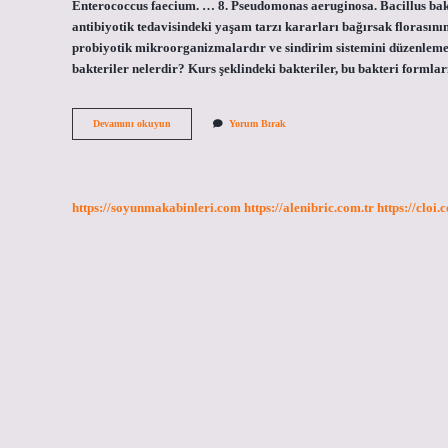
Enterococcus faecium. … 8. Pseudomonas aeruginosa. Bacillus bakter
antibiyotik tedavisindeki yaşam tarzı kararları bağırsak florasının 
probiyotik mikroorganizmalardır ve sindirim sistemini düzenlemey
bakteriler nelerdir? Kurs şeklindeki bakteriler, bu bakteri formla
Çubuk
Devamını okuyun
Yorum Bırak
Bakteriler
Nedir
https://soyunmakabinleri.com
https://alenibric.com.tr
https://cloi.