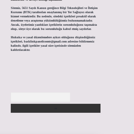
Sitemiz, 5651 Sayılı Kanun gereğince Bilgi Teknolojileri ve İletişim
Kurumu (BTK) tarafından onaylanmış bir Yer Sağlayıcı olarak
hizmet vermektedir. Bu nedenle, sitedeki içerikleri proaktif olarak
denetleme veya araştırma yükümlülüğümüz bulunmamaktadır.
Ancak, üyelerimiz yazdıkları içeriklerin sorumluluğunu taşımakta
olup, siteye üye olarak bu sorumluluğu kabul etmiş sayılırlar.
Hukuka ve yasal düzenlemelere aykırı olduğunu düşündüğünüz
içerikleri,
backlinkpanelicomtr@gmail.com
adresine bildirmeniz
halinde, ilgili içerikler yasal süre içerisinde sitemizden
kaldırılacaktır.
Arama