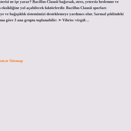
isi ne işe yarar? Bacillus Clausii bağırsak, stres, yetersiz beslenme ve
eksikliğine yol açabilecek faktörlerdir. Bacillus Clausii sporları
e ve bağışıklık sistemimizi desteklemeye yardımcı olur. Sarmal şeklindeki
rına göre 3 ana grupta toplanabilir: ➢ Vibrio: virgül…
com.tr
Sitemap