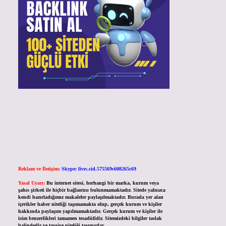
Reklam ve İletişim:
Skype: live:.cid.575569c608265c69
Yasal Uyarı:
Bu internet sitesi, herhangi bir marka, kurum veya
şahıs şirketi ile hiçbir bağlantısı bulunmamaktadır. Sitede yalnızca
kendi hazırladığımız makaleler paylaşılmaktadır. Burada yer alan
içerikler haber niteliği taşımamakta olup, gerçek kurum ve kişiler
hakkında paylaşım yapılmamaktadır. Gerçek kurum ve kişiler ile
isim benzerlikleri tamamen tesadüfidir. Sitemizdeki bilgiler taslak
halindedir ve tavsiye niteliği taşımazlar.