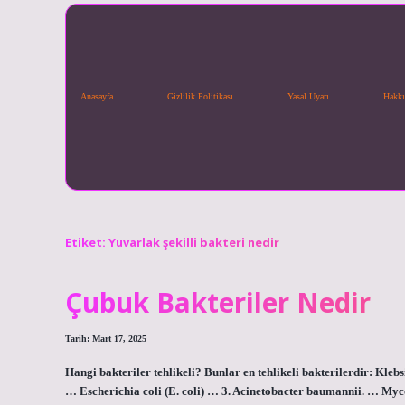
Anasayfa
Gizlilik Politikası
Yasal Uyarı
Hakkı
Etiket:
Yuvarlak şekilli bakteri nedir
Çubuk Bakteriler Nedir
Tarih: Mart 17, 2025
Hangi bakteriler tehlikeli? Bunlar en tehlikeli bakterilerdir: Kle
… Escherichia coli (E. coli) … 3. Acinetobacter baumannii. … Myco