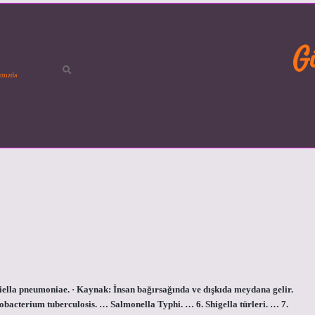
G
mızda
bsiella pneumoniae. · Kaynak: İnsan bağırsağında ve dışkıda meydana gelir.
bacterium tuberculosis. … Salmonella Typhi. … 6. Shigella türleri. … 7.