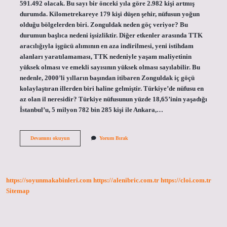
591.492 olacak. Bu sayı bir önceki yıla göre 2.982 kişi artmış
durumda. Kilometrekareye 179 kişi düşen şehir, nüfusun yoğun
olduğu bölgelerden biri. Zonguldak neden göç veriyor? Bu
durumun başlıca nedeni işsizliktir. Diğer etkenler arasında TTK
aracılığıyla işgücü alımının en aza indirilmesi, yeni istihdam
alanları yaratılamaması, TTK nedeniyle yaşam maliyetinin
yüksek olması ve emekli sayısının yüksek olması sayılabilir. Bu
nedenle, 2000’li yılların başından itibaren Zonguldak iç göçü
kolaylaştıran illerden biri haline gelmiştir. Türkiye’de nüfusu en
az olan il neresidir? Türkiye nüfusunun yüzde 18,65’inin yaşadığı
İstanbul’u, 5 milyon 782 bin 285 kişi ile Ankara,…
Zonguldak
Devamını okuyun
Yorum Bırak
Nüfusu
Neden
Az
https://soyunmakabinleri.com
https://alenibric.com.tr
https://cloi.com.tr
Sitemap