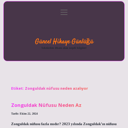
menüyü
Anasayfa
Gizlilik
Yasal
Hakkımızda
aç
Politikası
Uyarı
Güncel Hikaye Günlüğü
Sektörden ilham alan neşeli bilgiler!
Etiket:
Zonguldak nüfusu neden azalıyor
Zonguldak Nüfusu Neden Az
Tarih: Ekim 22, 2024
Zonguldak nüfusu fazla mıdır? 2023 yılında Zonguldak’ın nüfusu