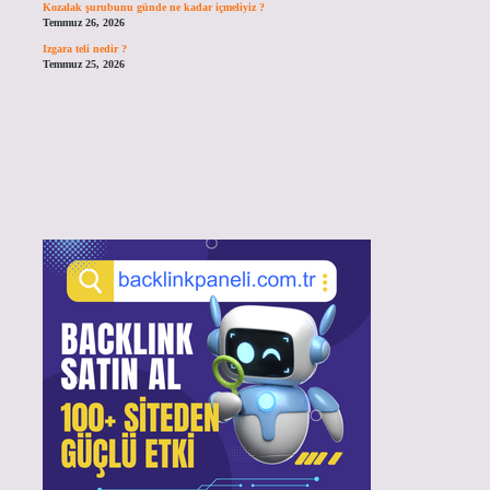
Kozalak şurubunu günde ne kadar içmeliyiz ?
Temmuz 26, 2026
Izgara teli nedir ?
Temmuz 25, 2026