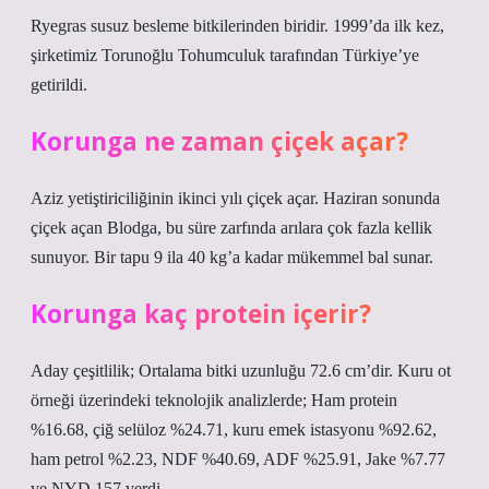
Ryegras susuz besleme bitkilerinden biridir. 1999’da ilk kez,
şirketimiz Torunoğlu Tohumculuk tarafından Türkiye’ye
getirildi.
Korunga ne zaman çiçek açar?
Aziz yetiştiriciliğinin ikinci yılı çiçek açar. Haziran sonunda
çiçek açan Blodga, bu süre zarfında arılara çok fazla kellik
sunuyor. Bir tapu 9 ila 40 kg’a kadar mükemmel bal sunar.
Korunga kaç protein içerir?
Aday çeşitlilik; Ortalama bitki uzunluğu 72.6 cm’dir. Kuru ot
örneği üzerindeki teknolojik analizlerde; Ham protein
%16.68, çiğ selüloz %24.71, kuru emek istasyonu %92.62,
ham petrol %2.23, NDF %40.69, ADF %25.91, Jake %7.77
ve NYD 157 verdi.