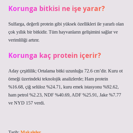
Korunga bitkisi ne işe yarar?
Sulfarga, değerli protein gibi yüksek özellikleri ile yararlı olan
çok yıllık bir bitkidir. Tüm hayvanların gelişimini sağlar ve
verimliliği artırır.
Korunga kaç protein içerir?
Aday çeşitlilik; Ortalama bitki uzunluğu 72.6 cm’dir. Kuru ot
örneği üzerindeki teknolojik analizlerde; Ham protein
%16.68, çiğ selüloz %24.71, kuru emek istasyonu %92.62,
ham petrol %2.23, NDF %40.69, ADF %25.91, Jake %7.77
ve NYD 157 verdi.
Tarih:
Makaleler