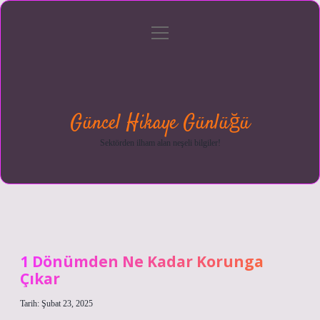
menüyü
Anasayfa
Gizlilik
Yasal
Hakkımızda
aç
Politikası
Uyarı
Güncel Hikaye Günlüğü
Sektörden ilham alan neşeli bilgiler!
1 Dönümden Ne Kadar Korunga
Çıkar
Tarih: Şubat 23, 2025