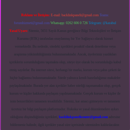
Reklam ve İletişim:
E-mail:
backlinkpaneli@gmail.com
Teams:
forumhizmeti@gmail.com
Whatsapp: 0262 606 0 726
Telegram: @karabul
Yasal Uyarı:
Sitemiz, 5651 Sayılı Kanun gereğince Bilgi Teknolojileri ve İletişim
Kurumu (BTK) tarafından onaylanmış bir Yer Sağlayıcı olarak hizmet
vermektedir. Bu nedenle, sitedeki içerikleri proaktif olarak denetleme veya
araştırma yükümlülüğümüz bulunmamaktadır. Ancak, üyelerimiz yazdıkları
içeriklerin sorumluluğunu taşımakta olup, siteye üye olarak bu sorumluluğu kabul
etmiş sayılırlar. Bu internet sitesi, herhangi bir marka, kurum veya şahıs şirketi ile
hiçbir bağlantısı bulunmamaktadır. Sitede yalnızca kendi hazırladığımız makaleler
paylaşılmaktadır. Burada yer alan içerikler haber niteliği taşımamakta olup, gerçek
kurum ve kişiler hakkında paylaşım yapılmamaktadır. Gerçek kurum ve kişiler ile
isim benzerlikleri tamamen tesadüfidir. Sitemiz, kar amacı gütmeyen ve tamamen
ücretsiz bir bilgi paylaşım platformudur. Hukuka ve yasal düzenlemelere aykırı
olduğunu düşündüğünüz içerikleri,
backlinkpanelicomtr@gmail.com
adresine
bildirmeniz halinde, ilgili içerikler yasal süre içerisinde sitemizden kaldırılacaktır.