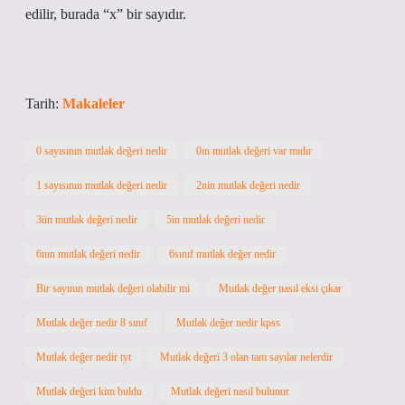
edilir, burada “x” bir sayıdır.
Tarih:
Makaleler
0 sayısının mutlak değeri nedir
0ın mutlak değeri var mıdır
1 sayısının mutlak değeri nedir
2nin mutlak değeri nedir
3ün mutlak değeri nedir
5in mutlak değeri nedir
6nın mutlak değeri nedir
6sınıf mutlak değer nedir
Bir sayının mutlak değeri olabilir mi
Mutlak değer nasıl eksi çıkar
Mutlak değer nedir 8 sınıf
Mutlak değer nedir kpss
Mutlak değer nedir tyt
Mutlak değeri 3 olan tam sayılar nelerdir
Mutlak değeri kim buldu
Mutlak değeri nasıl bulunur