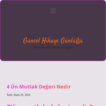
menüyü
Anasayfa
Gizlilik
Yasal
Hakkımızda
aç
Politikası
Uyarı
Güncel Hikaye Günlüğü
Sektörden ilham alan neşeli bilgiler!
4 Ün Mutlak Değeri Nedir
Tarih: Ekim 26, 2024