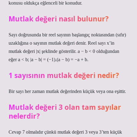
konusu oldukça eğlenceli bir konudur.
Mutlak değeri nasıl bulunur?
Sayı doğrusunda bir reel sayının başlangıç ​​noktasından (sıfır)
uzaklığına o sayının mutlak değeri denir. Reel sayı x’in
mutlak değeri |x| şeklinde gösterilir. a − b < 0 olduğundan
eğer a < b; |a − b| = (−1).(a − b) = −a + b.
1 sayısının mutlak değeri nedir?
Bir sayı her zaman mutlak değerinden küçük veya ona eşittir.
Mutlak değeri 3 olan tam sayılar
nelerdir?
Cevap 7 olmalıdır çünkü mutlak değeri 3 veya 3’ten küçük