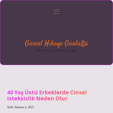
menüyü
Anasayfa
Gizlilik
Yasal
Hakkımızda
aç
Politikası
Uyarı
Güncel Hikaye Günlüğü
Sektörden ilham alan neşeli bilgiler!
40 Yaş Üstü Erkeklerde Cinsel
Isteksizlik Neden Olur
Tarih: Haziran 4, 2025