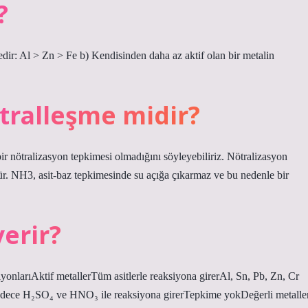
?
edir: Al > Zn > Fe b) Kendisinden daha az aktif olan bir metalin
tralleşme midir?
bir nötralizasyon tepkimesi olmadığını söyleyebiliriz. Nötralizasyon
üdür. NH3, asit-baz tepkimesinde su açığa çıkarmaz ve bu nedenle bir
erir?
yonlarıAktif metallerTüm asitlerle reaksiyona girerAl, Sn, Pb, Zn, Cr
)Sadece H₂SO₄ ve HNO₃ ile reaksiyona girerTepkime yokDeğerli metalle