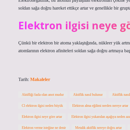
Elektronegatiflik, bir atomun paylaşılan elektronları çekme ye
soldan sağa doğru hareket ettikçe artar ve genellikle bir grupt
Elektron ilgisi neye g
Çünkü bir elektron bir atoma yaklaştığında, nükleer yük artm
atomlarının elektron afiniteleri soldan sağa doğru artmaya baş
Tarih:
Makaleler
Aktifliği fazla olan anot mudur
Aktiflik nasıl bulunur
Aktiflik nasıl
Cl elektron ilgisi neden büyük
Elektron alma eğilimi nerden nereye artar
Elektron ilgisi neye göre artar
Elektron ilgisi yukarıdan aşağıya neden aza
Elektron verme isteğine ne denir
Metalik aktiflik nereye doğru artar