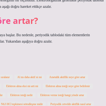
teneğinin bir ölçüsüdür. Elektronegatiflik genellikle periyodik tabloda
a aşağı doğru hareket ettikçe azalır.
öre artar?
aya başlar. Bu nedenle, periyodik tablodaki tüm elementlerin
lar. Yukarıdan aşağıya doğru azalır.
 sıralanır
Al mı daha aktif ni mi
Ametalik aktiflik neye göre artar
Elektron alma eksi mi arti mi
Elektron alma isteği neye göre belirlenir
lır
Elektron isteği nedir
Elektron verme isteği hangi yönde artar
Nh3 HCl tepkimesi nötralleşme midir
Periyodik cetvelde aktiflik nasıl artar