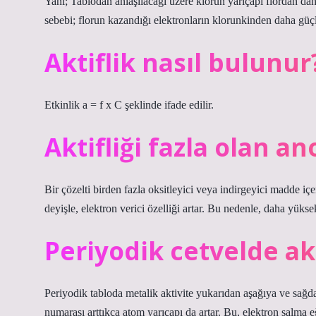
Yani; Tablodan anlaşılacağı üzere klorun yarıçapı flordan da
sebebi; florun kazandığı elektronların klorunkinden daha güçlü 
Aktiflik nasıl bulunur
Etkinlik a = f x C şeklinde ifade edilir.
Aktifliği fazla olan a
Bir çözelti birden fazla oksitleyici veya indirgeyici madde içeri
deyişle, elektron verici özelliği artar. Bu nedenle, daha yüksek
Periyodik cetvelde akt
Periyodik tabloda metalik aktivite yukarıdan aşağıya ve sağd
numarası arttıkça atom yarıçapı da artar. Bu, elektron salma eği