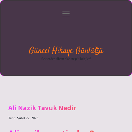
menüyü
Anasayfa
Gizlilik
Yasal
Hakkımızda
aç
Politikası
Uyarı
Güncel Hikaye Günlüğü
Sektörden ilham alan neşeli bilgiler!
Ali Nazik Tavuk Nedir
Tarih: Şubat 22, 2025