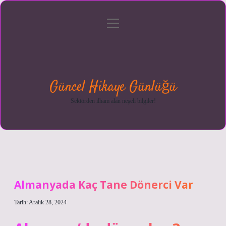
menüyü
Anasayfa
Gizlilik
Yasal
Hakkımızda
aç
Politikası
Uyarı
Güncel Hikaye Günlüğü
Sektörden ilham alan neşeli bilgiler!
Almanyada Kaç Tane Dönerci Var
Tarih: Aralık 28, 2024