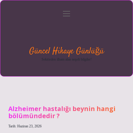
menüyü
Anasayfa
Gizlilik
Yasal
Hakkımızda
aç
Politikası
Uyarı
Güncel Hikaye Günlüğü
Sektörden ilham alan neşeli bilgiler!
Alzheimer hastalığı beynin hangi
bölümündedir ?
Tarih: Haziran 23, 2026