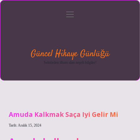
menüyü
Anasayfa
Gizlilik
Yasal
Hakkımızda
aç
Politikası
Uyarı
Güncel Hikaye Günlüğü
Sektörden ilham alan neşeli bilgiler!
Amuda Kalkmak Saça Iyi Gelir Mi
Tarih: Aralık 15, 2024