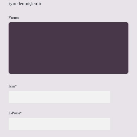
işaretlenmişlerdir
Yorum
İsim*
E-Posta*