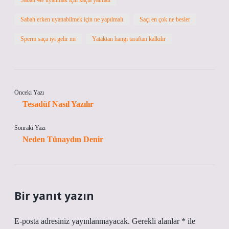
Sabah 4te uyanmak için kaçta yatmalı
Sabah erken uyanabilmek için ne yapılmalı
Saçı en çok ne besler
Sperm saça iyi gelir mi
Yataktan hangi taraftan kalkılır
Önceki Yazı
Tesadüf Nasıl Yazılır
Sonraki Yazı
Neden Tünaydın Denir
Bir yanıt yazın
E-posta adresiniz yayınlanmayacak.
Gerekli alanlar
*
ile