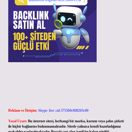
Reklam ve İletişim:
Skype: live:.cid.575569c608265c69
Yasal Uyarı:
Bu internet sitesi, herhangi bir marka, kurum veya şahıs şirketi
ile hiçbir bağlantısı bulunmamaktadır. Sitede yalnızca kendi hazırladığımız
makaleler paylaşılmaktadır. Burada yer alan içerikler haber niteliği