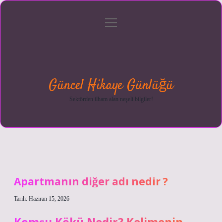
menüyü
Anasayfa
Gizlilik
Yasal
Hakkımızda
aç
Politikası
Uyarı
Güncel Hikaye Günlüğü
Sektörden ilham alan neşeli bilgiler!
Apartmanın diğer adı nedir ?
Tarih: Haziran 15, 2026