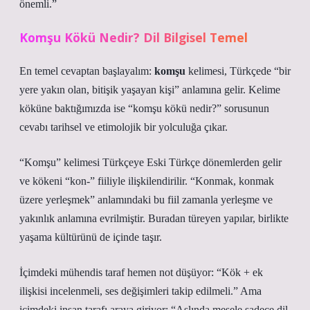
önemli.”
Komşu Kökü Nedir? Dil Bilgisel Temel
En temel cevaptan başlayalım:
komşu
kelimesi, Türkçede “bir
yere yakın olan, bitişik yaşayan kişi” anlamına gelir. Kelime
köküne baktığımızda ise “komşu kökü nedir?” sorusunun
cevabı tarihsel ve etimolojik bir yolculuğa çıkar.
“Komşu” kelimesi Türkçeye Eski Türkçe dönemlerden gelir
ve kökeni “kon-” fiiliyle ilişkilendirilir. “Konmak, konmak
üzere yerleşmek” anlamındaki bu fiil zamanla yerleşme ve
yakınlık anlamına evrilmiştir. Buradan türeyen yapılar, birlikte
yaşama kültürünü de içinde taşır.
İçimdeki mühendis taraf hemen not düşüyor: “Kök + ek
ilişkisi incelenmeli, ses değişimleri takip edilmeli.” Ama
içimdeki insan tarafı araya giriyor: “Aslında mesele sadece dil