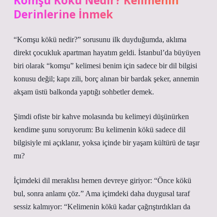
Komşu Kökü Nedir? Kelimenin
Derinlerine İnmek
“Komşu kökü nedir?” sorusunu ilk duyduğumda, aklıma
direkt çocukluk apartman hayatım geldi. İstanbul’da büyüyen
biri olarak “komşu” kelimesi benim için sadece bir dil bilgisi
konusu değil; kapı zili, borç alınan bir bardak şeker, annemin
akşam üstü balkonda yaptığı sohbetler demek.
Şimdi ofiste bir kahve molasında bu kelimeyi düşünürken
kendime şunu soruyorum: Bu kelimenin kökü sadece dil
bilgisiyle mi açıklanır, yoksa içinde bir yaşam kültürü de taşır
mı?
İçimdeki dil meraklısı hemen devreye giriyor: “Önce kökü
bul, sonra anlamı çöz.” Ama içimdeki daha duygusal taraf
sessiz kalmıyor: “Kelimenin kökü kadar çağrıştırdıkları da