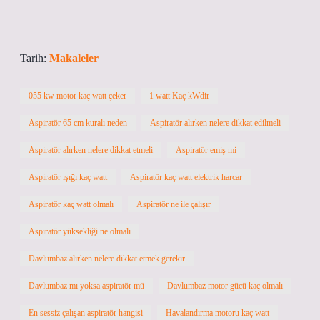
Tarih:
Makaleler
055 kw motor kaç watt çeker
1 watt Kaç kWdir
Aspiratör 65 cm kuralı neden
Aspiratör alırken nelere dikkat edilmeli
Aspiratör alırken nelere dikkat etmeli
Aspiratör emiş mi
Aspiratör ışığı kaç watt
Aspiratör kaç watt elektrik harcar
Aspiratör kaç watt olmalı
Aspiratör ne ile çalışır
Aspiratör yüksekliği ne olmalı
Davlumbaz alırken nelere dikkat etmek gerekir
Davlumbaz mı yoksa aspiratör mü
Davlumbaz motor gücü kaç olmalı
En sessiz çalışan aspiratör hangisi
Havalandırma motoru kaç watt