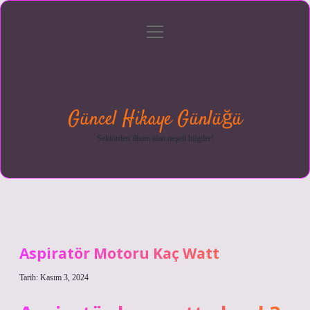
menüyü
Anasayfa
Gizlilik
Yasal
Hakkımızda
aç
Politikası
Uyarı
Güncel Hikaye Günlüğü
Sektörden ilham alan neşeli bilgiler!
Aspiratör Motoru Kaç Watt
Tarih: Kasım 3, 2024