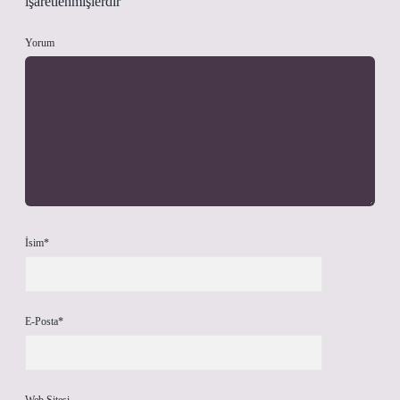
işaretlenmişlerdir
Yorum
İsim*
E-Posta*