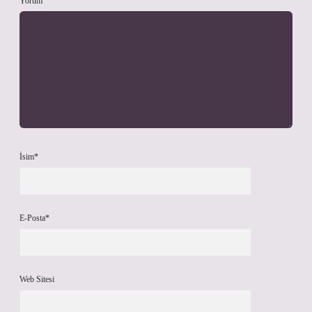
Yorum
İsim*
E-Posta*
Web Sitesi