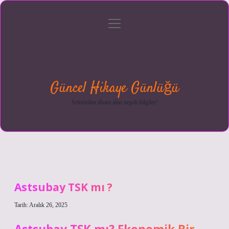
menüyü
Anasayfa
Gizlilik
Yasal
Hakkımızda
aç
Politikası
Uyarı
Güncel Hikaye Günlüğü
Sektörden ilham alan neşeli bilgiler!
Astsubay TSK mı ?
Tarih: Aralık 26, 2025