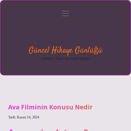
menüyü
Anasayfa
Gizlilik
Yasal
Hakkımızda
aç
Politikası
Uyarı
Güncel Hikaye Günlüğü
Sektörden ilham alan neşeli bilgiler!
Ava Filminin Konusu Nedir
Tarih: Kasım 14, 2024