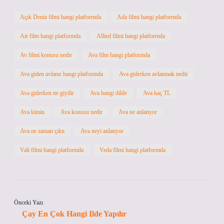
Açık Deniz filmi hangi platformda
Ada filmi hangi platformda
Air film hangi platformda
Allied filmi hangi platformda
Av filmi konusu nedir
Ava film hangi platformda
Ava giden avlanır hangi platformda
Ava giderken avlanmak nedir
Ava giderken ne giyilir
Ava hangi dilde
Ava kaç TL
Ava kimin
Ava konusu nedir
Ava ne anlatıyor
Ava ne zaman çıktı
Ava neyi anlatıyor
Vali filmi hangi platformda
Veda filmi hangi platformda
Önceki Yazı
Çay En Çok Hangi Ilde Yapılır