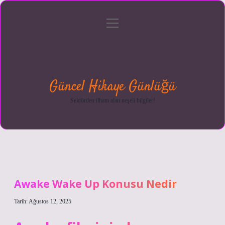
menüyü
Anasayfa
Gizlilik
Yasal
Hakkımızda
aç
Politikası
Uyarı
Güncel Hikaye Günlüğü
Sektörden ilham alan neşeli bilgiler!
Awake Wake Up Konusu Nedir
Tarih: Ağustos 12, 2025