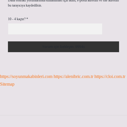
Daha sonraki yorumlarımda kullanılması için adım, e-posta adresim ve site adresim
bu tarayıcıya kaydedilsin.
10 - 4 kaçtır?
*
https://soyunmakabinleri.com
https://alenibric.com.tr
https://cloi.com.tr
Sitemap