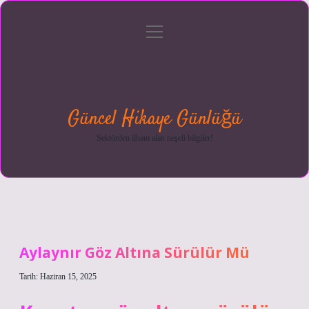
menüyü
Anasayfa
Gizlilik
Yasal
Hakkımızda
aç
Politikası
Uyarı
Güncel Hikaye Günlüğü
Sektörden ilham alan neşeli bilgiler!
Aylaynır Göz Altına Sürülür Mü
Tarih: Haziran 15, 2025