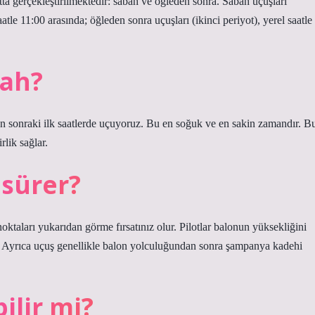
ta gerçekleştirilmektedir: sabah ve öğleden sonra. Sabah uçuşları
le 11:00 arasında; öğleden sonra uçuşları (ikinci periyot), yerel saatle
bah?
sonraki ilk saatlerde uçuyoruz. Bu en soğuk ve en sakin zamandır. B
lik sağlar.
 sürer?
 noktaları yukarıdan görme fırsatınız olur. Pilotlar balonun yüksekliğini
. Ayrıca uçuş genellikle balon yolculuğundan sonra şampanya kadehi
ilir mi?