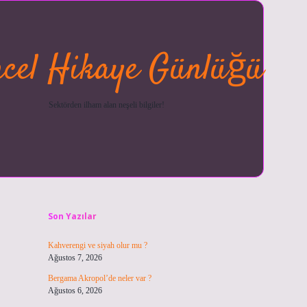
cel Hikaye Günlüğü
Sektörden ilham alan neşeli bilgiler!
Sidebar
betexper güncel
ilbet giriş y
Son Yazılar
Kahverengi ve siyah olur mu ?
Ağustos 7, 2026
Bergama Akropol’de neler var ?
Ağustos 6, 2026