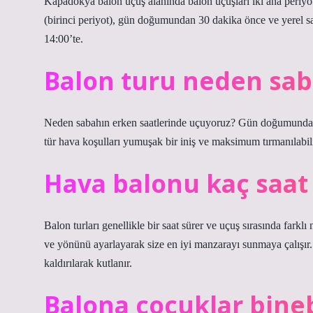
Kapadokya balon uçuş alanında balon uçuşları iki ana periyot
(birinci periyot), gün doğumundan 30 dakika önce ve yerel saat
14:00’te.
Balon turu neden sa
Neden sabahın erken saatlerinde uçuyoruz? Gün doğumundan 
tür hava koşulları yumuşak bir iniş ve maksimum tırmanılabilir
Hava balonu kaç saat
Balon turları genellikle bir saat sürer ve uçuş sırasında farklı
ve yönünü ayarlayarak size en iyi manzarayı sunmaya çalışır
kaldırılarak kutlanır.
Balona çocuklar bineb