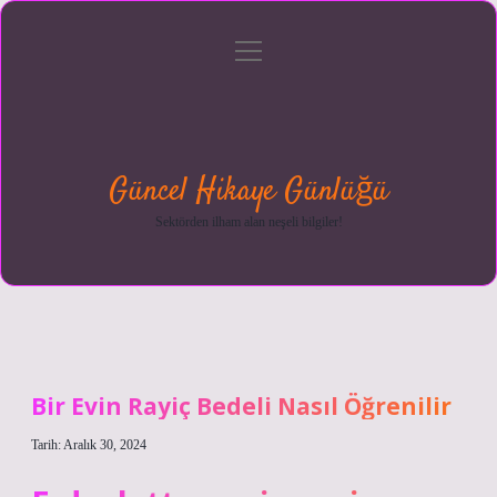
menüyü
Anasayfa
Gizlilik
Yasal
Hakkımızda
aç
Politikası
Uyarı
Güncel Hikaye Günlüğü
Sektörden ilham alan neşeli bilgiler!
Bir Evin Rayiç Bedeli Nasıl Öğrenilir
Tarih: Aralık 30, 2024