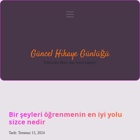
menüyü
Anasayfa
Gizlilik
Yasal
Hakkımızda
aç
Politikası
Uyarı
Güncel Hikaye Günlüğü
Sektörden ilham alan neşeli bilgiler!
Bir şeyleri öğrenmenin en iyi yolu
sizce nedir
Tarih: Temmuz 13, 2024