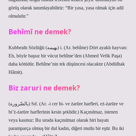
görüş olarak tanımlayabiliriz: “Bir yasa, yasa olmak için adil
olmalıdır.”
Behîmî ne demek?
Kubbealtı Sözlüğü (ﺑﻬﻴﻤﻪ) i. (Ar. behîme) Dört ayaklı hayvan:
Eh, böyle başsız bir vücut behîme’den (Ahmed Vefik Paşa)
daha kötüdür. Behîme’nin tek düşüncesi olacaktır (Abdülhak
Hâmit).
Biz zaruri ne demek?
(ﺑﺎﻟﻀّﺮﻭﺭﻩ) Sıf. (Ar. -i cer bi- ve żarūre harfleri, eż-żarūre ve
bi’ż-żarūre harflerinin kesin şeklidir.) Kaçınılmaz, istenen
veya kasıtsız: Bu sırada kaçınılmaz olarak biri hayatı
paramparça olmuş bir dul kadın, diğeri mutlu bir eştir. Bu iki