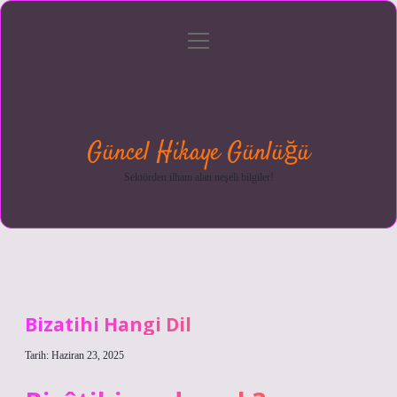
menüyü
Anasayfa
Gizlilik
Yasal
Hakkımızda
aç
Politikası
Uyarı
Güncel Hikaye Günlüğü
Sektörden ilham alan neşeli bilgiler!
Bizatihi Hangi Dil
Tarih: Haziran 23, 2025