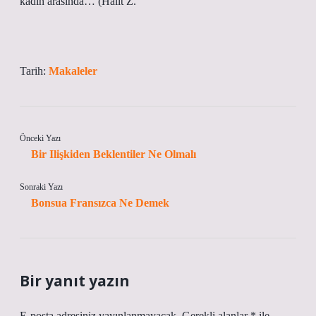
kadın arasında… (Hâlit Z.
Tarih:
Makaleler
Önceki Yazı
Bir Ilişkiden Beklentiler Ne Olmalı
Sonraki Yazı
Bonsua Fransızca Ne Demek
Bir yanıt yazın
E-posta adresiniz yayınlanmayacak.
Gerekli alanlar
*
ile