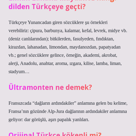
dilden Türkçeye geçti?
Türkçeye Yunancadan giren sözcüklere şu örnekleri
verebiliriz: çipura, barbunya, kalamar, kefal, levrek, midye vb.
(deniz canlılarından); bitkilerden, fasulyeden, fındıktan,
kirazdan, lahanadan, limondan, maydanozdan, papatyadan
vb.; genel sözcüklere gelince, örneğin, akademi, akrobat,
alerji, Anadolu, anahtar, aroma, ızgara, kilise, lamba, liman,
stadyum…
Ültramonten ne demek?
Fransızcada “dağların ardındakiler” anlamına gelen bu kelime,
Fransa’nın gözünde Alp-Jura dağlarının ardındakiler anlamına
geliyor: dar görüşlü, aşırı papalık yanlıları.
Orijinal Türkçe kökenli mi?