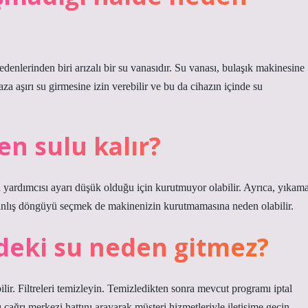
enlerinden biri arızalı bir su vanasıdır. Su vanası, bulaşık makinesine
aza aşırı su girmesine izin verebilir ve bu da cihazın içinde su
n sulu kalır?
 yardımcısı ayarı düşük olduğu için kurutmuyor olabilir. Ayrıca, yıkam
lış döngüyü seçmek de makinenizin kurutmamasına neden olabilir.
ndeki su neden gitmez?
bilir. Filtreleri temizleyin. Temizledikten sonra mevcut programı iptal
çağrı merkezi hattını arayarak müşteri hizmetleriyle iletişime geçin.