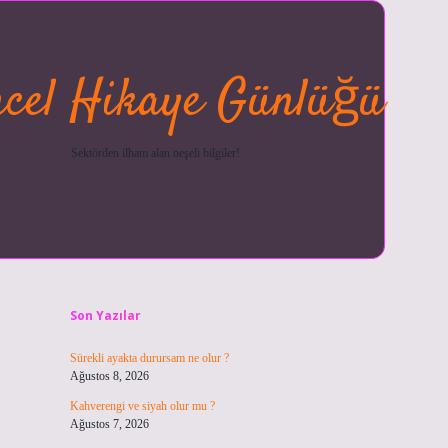
cel Hikaye Günlüğü
Sektörden ilham alan neşeli bilgiler!
Sidebar
betexper güncel
ilbet giriş ya
Son Yazılar
Sürekli ayakta durursam ne olur ?
Ağustos 8, 2026
Kahverengi ve siyah olur mu ?
Ağustos 7, 2026