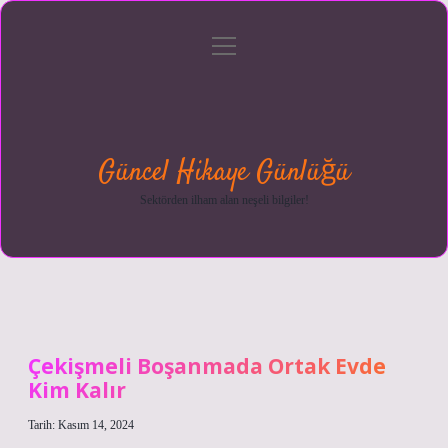
menüyü
Anasayfa
Gizlilik
Yasal
Hakkımızda
aç
Politikası
Uyarı
Güncel Hikaye Günlüğü
Sektörden ilham alan neşeli bilgiler!
Çekişmeli Boşanmada Ortak Evde
Kim Kalır
Tarih: Kasım 14, 2024