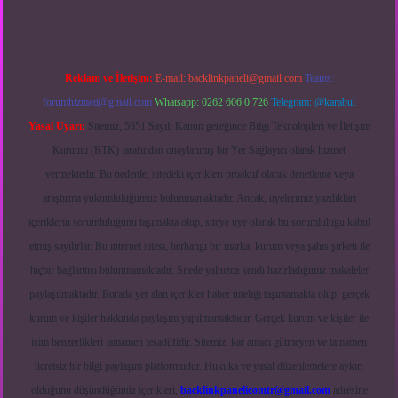
Reklam ve İletişim:
E-mail:
backlinkpaneli@gmail.com
Teams:
forumhizmeti@gmail.com
Whatsapp: 0262 606 0 726
Telegram: @karabul
Yasal Uyarı:
Sitemiz, 5651 Sayılı Kanun gereğince Bilgi Teknolojileri ve İletişim
Kurumu (BTK) tarafından onaylanmış bir Yer Sağlayıcı olarak hizmet
vermektedir. Bu nedenle, sitedeki içerikleri proaktif olarak denetleme veya
araştırma yükümlülüğümüz bulunmamaktadır. Ancak, üyelerimiz yazdıkları
içeriklerin sorumluluğunu taşımakta olup, siteye üye olarak bu sorumluluğu kabul
etmiş sayılırlar. Bu internet sitesi, herhangi bir marka, kurum veya şahıs şirketi ile
hiçbir bağlantısı bulunmamaktadır. Sitede yalnızca kendi hazırladığımız makaleler
paylaşılmaktadır. Burada yer alan içerikler haber niteliği taşımamakta olup, gerçek
kurum ve kişiler hakkında paylaşım yapılmamaktadır. Gerçek kurum ve kişiler ile
isim benzerlikleri tamamen tesadüfidir. Sitemiz, kar amacı gütmeyen ve tamamen
ücretsiz bir bilgi paylaşım platformudur. Hukuka ve yasal düzenlemelere aykırı
olduğunu düşündüğünüz içerikleri,
backlinkpanelicomtr@gmail.com
adresine