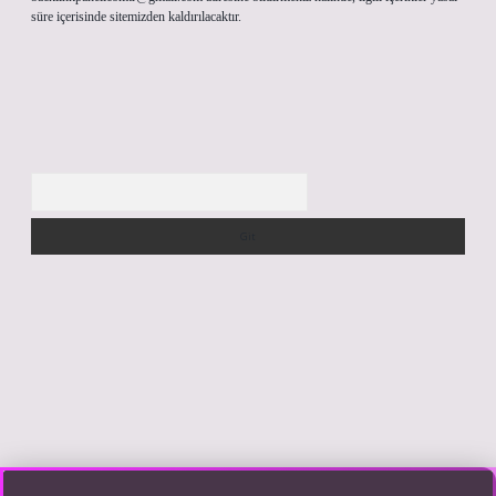
süre içerisinde sitemizden kaldırılacaktır.
Arama
giriş yap
https://betexpergir.net/