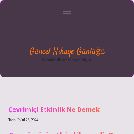
menüyü
Anasayfa
Gizlilik
Yasal
Hakkımızda
aç
Politikası
Uyarı
Güncel Hikaye Günlüğü
Sektörden ilham alan neşeli bilgiler!
Çevrimiçi Etkinlik Ne Demek
Tarih: Eylül 23, 2024