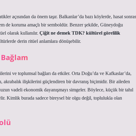
atikler açısından da önem taşır. Balkanlar’da bazı köylerde, hasat sonras
et hem de koruma amaçlı bir semboldür. Benzer şekilde, Güneydoğu
tüel olarak kullanılır.
Çiğit ne demek TDK? kültürel görelilik
ltürlerde derin ritüel anlamlara dönüşebilir.
l Bağlam
kilerini ve toplumsal bağları da etkiler. Orta Doğu’da ve Kafkaslar’da,
, akrabalık ilişkilerini güçlendiren bir davranış biçimidir. Bir aileden
de uzun vadeli ekonomik dayanışmayı simgeler. Böylece, küçük bir tahıl
lir.
Kimlik
burada sadece bireysel bir olgu değil, toplulukla olan
olü