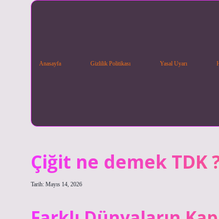
Anasayfa
Gizlilik Politikası
Yasal Uyarı
Çiğit ne demek TDK 
Tarih: Mayıs 14, 2026
Farklı Dünyaların Kap