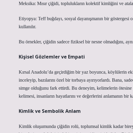
Meksika: Mısır çiğidi, toplulukların kolektif kimliğini ve atalar
Etiyopya: Teff buğdayı, sosyal dayanışmanın bir göstergesi olar
kullanılır.
Bu örnekler, çiğidin sadece fiziksel bir nesne olmadığını, ay
Kişisel Gözlemler ve Empati
Kırsal Anadolu’da geçirdiğim bir yaz boyunca, köylülerin ekim
inceleyip, bazılarını özel bir torbaya ayırıyorlardı. Bana, sade
simge olduğunu fark ettirdi. Bu deneyim, kelimelerin ötesine g
kelimesi, insanların hayatlarını ve değerlerini anlamanın bir ka
Kimlik ve Sembolik Anlam
Kimlik
oluşumunda çiğidin rolü, toplumsal kimlik kadar bireys