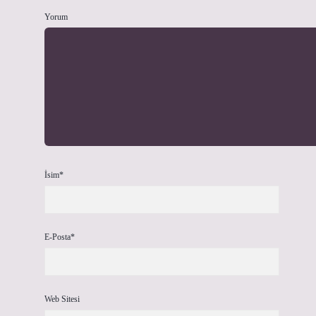
Yorum
İsim*
E-Posta*
Web Sitesi