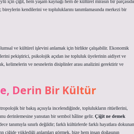
 köylü için çiğit, hem yaşam kaynağı hem de kültürel mirasın bir parçasıdır
 bireylerin kendilerini ve topluluklarını tanımlamasında merkezi bir
lumsal ve kültürel işlevini anlamak için birlikte çalışabilir. Ekonomik
lerini pekiştirici, psikolojik açıdan ise topluluk üyelerinin aidiyet ve
kelimelerin ve nesnelerin disiplinler arası analizini gerektirir ve
e, Derin Bir Kültür
tropolojik bir bakış açısıyla incelendiğinde, toplulukların ritüellerini,
unu derinlemesine yansıtan bir sembol hâline gelir.
Çiğit ne demek
ce tanımıyla sınırlı değildir; farklı kültürlerde farklı hayatlara dokuna
rın çiğide yüklediği anlamları görmek, bize hem insan doğasının