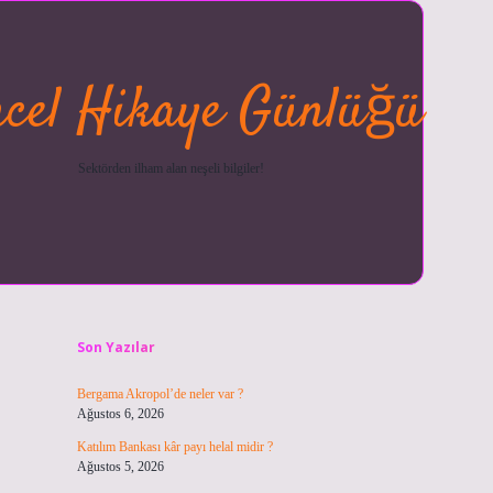
cel Hikaye Günlüğü
Sektörden ilham alan neşeli bilgiler!
Sidebar
betexper güncel
ilbet giriş 
Son Yazılar
Bergama Akropol’de neler var ?
Ağustos 6, 2026
Katılım Bankası kâr payı helal midir ?
Ağustos 5, 2026