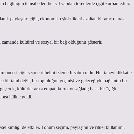
a bağlılığını temsil eder; her yıl yapılan törenlerde çiğit kurban edilir.
ak paylaşılır; çiğit, ekonomik eşitsizlikleri azaltan bir araç olarak
nı zamanda kültürel ve sosyal bir bağ olduğunu gösterir.
 öncesi çiğit seçme ritüelini izleme fırsatım oldu. Her taneyi dikkatle
ce bir tahıl değil, bir topluluğun geçmişi ve geleceğiyle bağlantılı bir
eçerek, kültürler arası empati kurmayı sağladı; basit bir “çiğit”
pısı hâline geldi.
el kimliği de etkiler. Tohum seçimi, paylaşımı ve ritüel kullanımı,