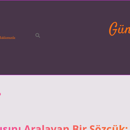
Gün
Hakkımızda
?
ısını Aralayan Bir Sözcük: