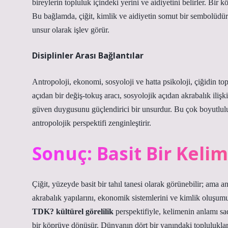
bireylerin topluluk içindeki yerini ve aidiyetini belirler. Bir
Bu bağlamda, çiğit, kimlik ve aidiyetin somut bir sembolüdür;
unsur olarak işlev görür.
Disiplinler Arası Bağlantılar
Antropoloji, ekonomi, sosyoloji ve hatta psikoloji, çiğidin top
açıdan bir değiş-tokuş aracı, sosyolojik açıdan akrabalık ilişki
güven duygusunu güçlendirici bir unsurdur. Bu çok boyutluluk, 
antropolojik perspektifi zenginleştirir.
Sonuç: Basit Bir Kelim
Çiğit, yüzeyde basit bir tahıl tanesi olarak görünebilir; ama an
akrabalık yapılarını, ekonomik sistemlerini ve kimlik oluşum
TDK? kültürel görelilik
perspektifiyle, kelimenin anlamı sade
bir köprüye dönüşür. Dünyanın dört bir yanındaki toplulukla