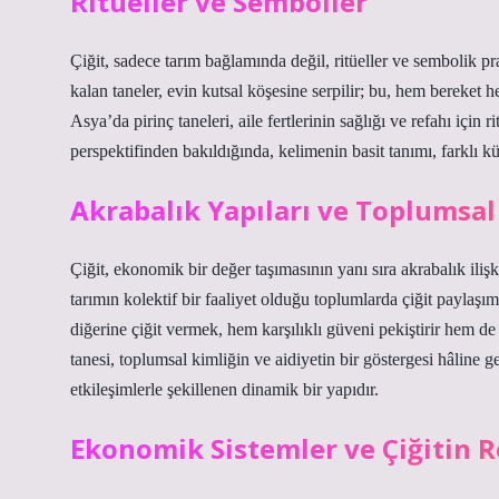
Ritüeller ve Semboller
Çiğit, sadece tarım bağlamında değil, ritüeller ve sembolik pr
kalan taneler, evin kutsal köşesine serpilir; bu, hem berek
Asya’da pirinç taneleri, aile fertlerinin sağlığı ve refahı için ri
perspektifinden bakıldığında, kelimenin basit tanımı, farklı kü
Akrabalık Yapıları ve Toplumsa
Çiğit, ekonomik bir değer taşımasının yanı sıra akrabalık iliş
tarımın kolektif bir faaliyet olduğu toplumlarda çiğit paylaşımı
diğerine çiğit vermek, hem karşılıklı güveni pekiştirir hem 
tanesi, toplumsal kimliğin ve aidiyetin bir göstergesi hâline ge
etkileşimlerle şekillenen dinamik bir yapıdır.
Ekonomik Sistemler ve Çiğitin R