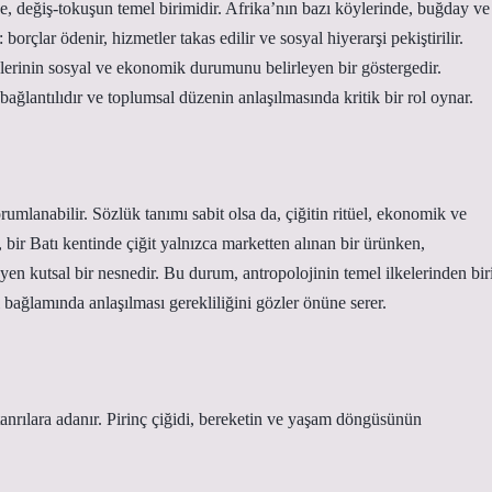
e, değiş-tokuşun temel birimidir. Afrika’nın bazı köylerinde, buğday ve
 borçlar ödenir, hizmetler takas edilir ve sosyal hiyerarşi pekiştirilir.
yelerinin sosyal ve ekonomik durumunu belirleyen bir göstergedir.
ğlantılıdır ve toplumsal düzenin anlaşılmasında kritik bir rol oynar.
rumlanabilir. Sözlük tanımı sabit olsa da, çiğitin ritüel, ekonomik ve
 bir Batı kentinde çiğit yalnızca marketten alınan bir ürünken,
n kutsal bir nesnedir. Bu durum, antropolojinin temel ilkelerinden bir
i bağlamında anlaşılması gerekliliğini gözler önüne serer.
e tanrılara adanır. Pirinç çiğidi, bereketin ve yaşam döngüsünün