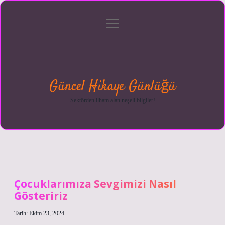
menüyü
Anasayfa
Gizlilik
Yasal
Hakkımızda
aç
Politikası
Uyarı
Güncel Hikaye Günlüğü
Sektörden ilham alan neşeli bilgiler!
Çocuklarımıza Sevgimizi Nasıl
Gösteririz
Tarih: Ekim 23, 2024