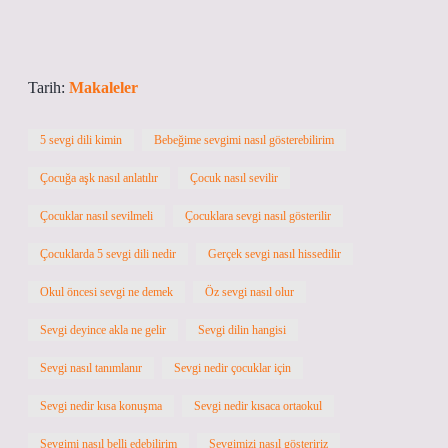
Tarih:
Makaleler
5 sevgi dili kimin
Bebeğime sevgimi nasıl gösterebilirim
Çocuğa aşk nasıl anlatılır
Çocuk nasıl sevilir
Çocuklar nasıl sevilmeli
Çocuklara sevgi nasıl gösterilir
Çocuklarda 5 sevgi dili nedir
Gerçek sevgi nasıl hissedilir
Okul öncesi sevgi ne demek
Öz sevgi nasıl olur
Sevgi deyince akla ne gelir
Sevgi dilin hangisi
Sevgi nasıl tanımlanır
Sevgi nedir çocuklar için
Sevgi nedir kısa konuşma
Sevgi nedir kısaca ortaokul
Sevgimi nasıl belli edebilirim
Sevgimizi nasıl gösteririz