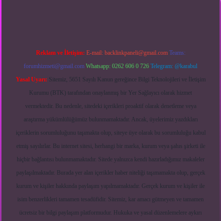
Reklam ve İletişim:
E-mail:
backlinkpaneli@gmail.com
Teams:
forumhizmeti@gmail.com
Whatsapp: 0262 606 0 726
Telegram: @karabul
Yasal Uyarı:
Sitemiz, 5651 Sayılı Kanun gereğince Bilgi Teknolojileri ve İletişim
Kurumu (BTK) tarafından onaylanmış bir Yer Sağlayıcı olarak hizmet
vermektedir. Bu nedenle, sitedeki içerikleri proaktif olarak denetleme veya
araştırma yükümlülüğümüz bulunmamaktadır. Ancak, üyelerimiz yazdıkları
içeriklerin sorumluluğunu taşımakta olup, siteye üye olarak bu sorumluluğu kabul
etmiş sayılırlar. Bu internet sitesi, herhangi bir marka, kurum veya şahıs şirketi ile
hiçbir bağlantısı bulunmamaktadır. Sitede yalnızca kendi hazırladığımız makaleler
paylaşılmaktadır. Burada yer alan içerikler haber niteliği taşımamakta olup, gerçek
kurum ve kişiler hakkında paylaşım yapılmamaktadır. Gerçek kurum ve kişiler ile
isim benzerlikleri tamamen tesadüfidir. Sitemiz, kar amacı gütmeyen ve tamamen
ücretsiz bir bilgi paylaşım platformudur. Hukuka ve yasal düzenlemelere aykırı