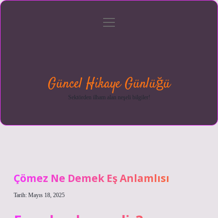
menüyü
Anasayfa
Gizlilik
Yasal
Hakkımızda
aç
Politikası
Uyarı
Güncel Hikaye Günlüğü
Sektörden ilham alan neşeli bilgiler!
Çömez Ne Demek Eş Anlamlısı
Tarih: Mayıs 18, 2025