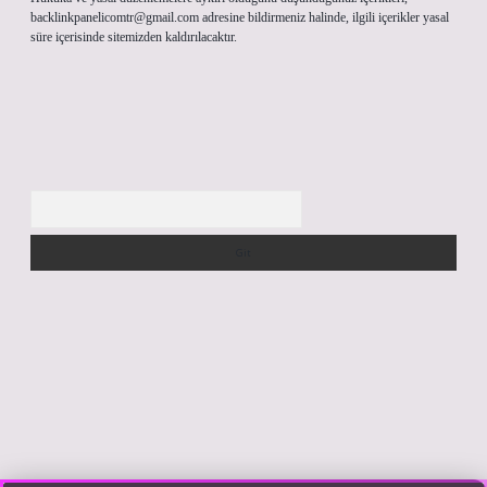
backlinkpanelicomtr@gmail.com
adresine bildirmeniz halinde, ilgili içerikler yasal
süre içerisinde sitemizden kaldırılacaktır.
Arama
bet giriş yap
https://betexpergir.net/