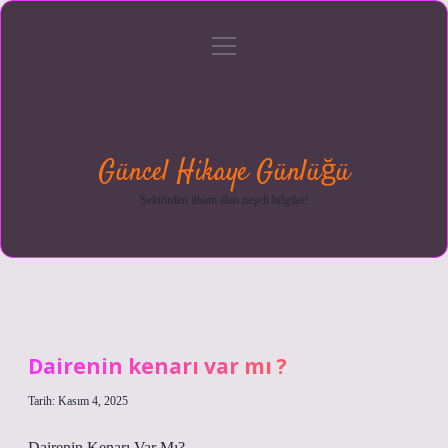
menüyü
Anasayfa
Gizlilik
Yasal
Hakkımızda
aç
Politikası
Uyarı
Güncel Hikaye Günlüğü
Sektörden ilham alan neşeli bilgiler!
Dairenin kenarı var mı ?
Tarih: Kasım 4, 2025
Dairenin Kenarı Var Mı?