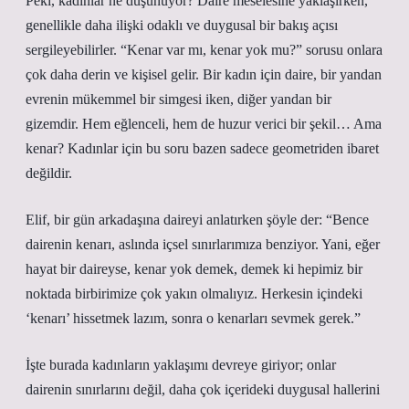
Peki, kadınlar ne düşünüyor? Daire meselesine yaklaşırken,
genellikle daha ilişki odaklı ve duygusal bir bakış açısı
sergileyebilirler. “Kenar var mı, kenar yok mu?” sorusu onlara
çok daha derin ve kişisel gelir. Bir kadın için daire, bir yandan
evrenin mükemmel bir simgesi iken, diğer yandan bir
gizemdir. Hem eğlenceli, hem de huzur verici bir şekil… Ama
kenar? Kadınlar için bu soru bazen sadece geometriden ibaret
değildir.
Elif, bir gün arkadaşına daireyi anlatırken şöyle der: “Bence
dairenin kenarı, aslında içsel sınırlarımıza benziyor. Yani, eğer
hayat bir daireyse, kenar yok demek, demek ki hepimiz bir
noktada birbirimize çok yakın olmalıyız. Herkesin içindeki
‘kenarı’ hissetmek lazım, sonra o kenarları sevmek gerek.”
İşte burada kadınların yaklaşımı devreye giriyor; onlar
dairenin sınırlarını değil, daha çok içerideki duygusal hallerini