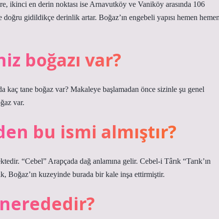
re, ikinci en derin noktası ise Arnavutköy ve Vaniköy arasında 106
e doğru gidildikçe derinlik artar. Boğaz’ın engebeli yapısı hemen heme
iz boğazı var?
a kaç tane boğaz var? Makaleye başlamadan önce sizinle şu genel
ğaz var.
den bu ismi almıştır?
dir. “Cebel” Arapçada dağ anlamına gelir. Cebel-i Târık “Tarık’ın
k, Boğaz’ın kuzeyinde burada bir kale inşa ettirmiştir.
nerededir?