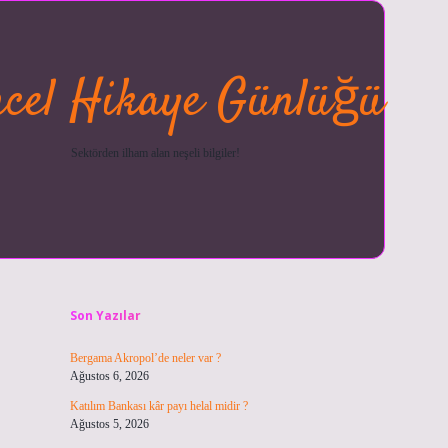
cel Hikaye Günlüğü
Sektörden ilham alan neşeli bilgiler!
Sidebar
betexper güncel
ilbet giriş ya
Son Yazılar
Bergama Akropol’de neler var ?
Ağustos 6, 2026
Katılım Bankası kâr payı helal midir ?
Ağustos 5, 2026