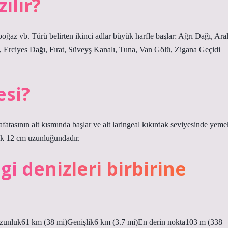
ılır?
 boğaz vb. Türü belirten ikinci adlar büyük harfle başlar: Ağrı Dağı, Ara
 Erciyes Dağı, Fırat, Süveyş Kanalı, Tuna, Van Gölü, Zigana Geçidi
esi?
afatasının alt kısmında başlar ve alt laringeal kıkırdak seviyesinde yeme
şık 12 cm uzunluğundadır.
i denizleri birbirine
unluk61 km (38 mi)Genişlik6 km (3.7 mi)En derin nokta103 m (338