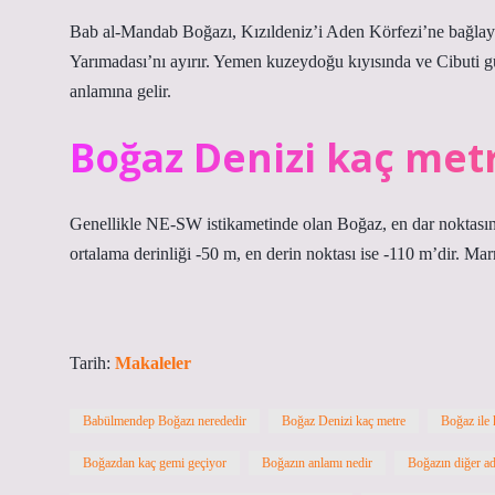
Bab al-Mandab Boğazı, Kızıldeniz’i Aden Körfezi’ne bağlay
Yarımadası’nı ayırır. Yemen kuzeydoğu kıyısında ve Cibuti 
anlamına gelir.
Boğaz Denizi kaç met
Genellikle NE-SW istikametinde olan Boğaz, en dar noktası
ortalama derinliği -50 m, en derin noktası ise -110 m’dir. M
Tarih:
Makaleler
Babülmendep Boğazı nerededir
Boğaz Denizi kaç metre
Boğaz ile 
Boğazdan kaç gemi geçiyor
Boğazın anlamı nedir
Boğazın diğer ad