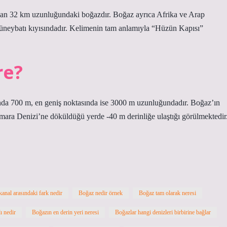
an 32 km uzunluğundaki boğazdır. Boğaz ayrıca Afrika ve Arap
güneybatı kıyısındadır. Kelimenin tam anlamıyla “Hüzün Kapısı”
re?
nda 700 m, en geniş noktasında ise 3000 m uzunluğundadır. Boğaz’ın
armara Denizi’ne döküldüğü yerde -40 m derinliğe ulaştığı görülmektedir
kanal arasındaki fark nedir
Boğaz nedir örnek
Boğaz tam olarak neresi
ı nedir
Boğazın en derin yeri neresi
Boğazlar hangi denizleri birbirine bağlar