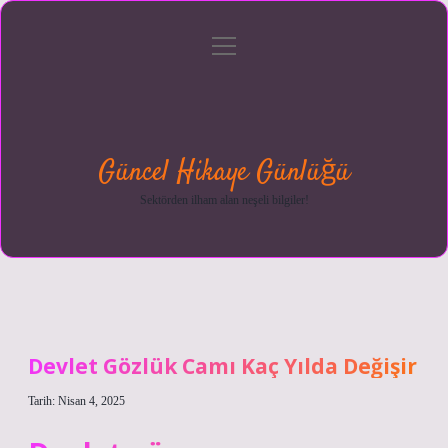
menüyü
Anasayfa
Gizlilik
Yasal
Hakkımızda
aç
Politikası
Uyarı
Güncel Hikaye Günlüğü
Sektörden ilham alan neşeli bilgiler!
Devlet Gözlük Camı Kaç Yılda Değişir
Tarih: Nisan 4, 2025