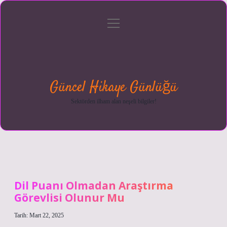
menüyü
Anasayfa
Gizlilik
Yasal
Hakkımızda
aç
Politikası
Uyarı
Güncel Hikaye Günlüğü
Sektörden ilham alan neşeli bilgiler!
Dil Puanı Olmadan Araştırma
Görevlisi Olunur Mu
Tarih: Mart 22, 2025