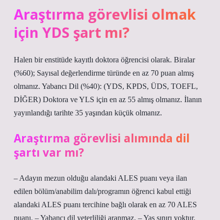
Araştırma görevlisi olmak
için YDS şart mı?
Halen bir enstitüde kayıtlı doktora öğrencisi olarak. Biralar
(%60); Sayısal değerlendirme türünde en az 70 puan almış
olmanız. Yabancı Dil (%40): (YDS, KPDS, ÜDS, TOEFL,
DİĞER) Doktora ve YLS için en az 55 almış olmanız. İlanın
yayınlandığı tarihte 35 yaşından küçük olmanız.
Araştırma görevlisi alımında dil
şartı var mı?
– Adayın mezun olduğu alandaki ALES puanı veya ilan
edilen bölüm/anabilim dalı/programın öğrenci kabul ettiği
alandaki ALES puanı tercihine bağlı olarak en az 70 ALES
puanı. – Yabancı dil yeterliliği aranmaz. – Yaş sınırı yoktur.