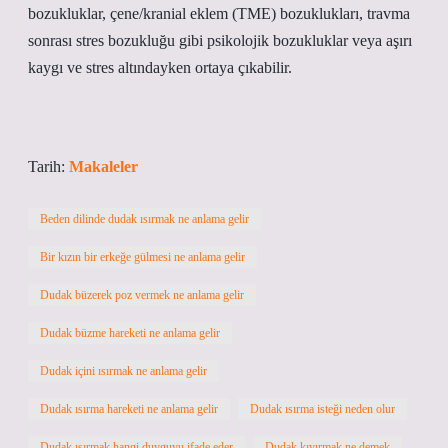
bozukluklar, çene/kranial eklem (TME) bozuklukları, travma
sonrası stres bozukluğu gibi psikolojik bozukluklar veya aşırı
kaygı ve stres altındayken ortaya çıkabilir.
Tarih:
Makaleler
Beden dilinde dudak ısırmak ne anlama gelir
Bir kızın bir erkeğe gülmesi ne anlama gelir
Dudak büzerek poz vermek ne anlama gelir
Dudak büzme hareketi ne anlama gelir
Dudak içini ısırmak ne anlama gelir
Dudak ısırma hareketi ne anlama gelir
Dudak ısırma isteği neden olur
Dudak ısırmak hangi duyguyu ifade eder
Dudak kıvırmak ne demek