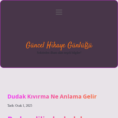
menüyü
Anasayfa
Gizlilik
Yasal
Hakkımızda
aç
Politikası
Uyarı
Güncel Hikaye Günlüğü
Sektörden ilham alan neşeli bilgiler!
Dudak Kıvırma Ne Anlama Gelir
Tarih: Ocak 1, 2025