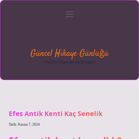
menüyü
Anasayfa
Gizlilik
Yasal
Hakkımızda
aç
Politikası
Uyarı
Güncel Hikaye Günlüğü
Sektörden ilham alan neşeli bilgiler!
Efes Antik Kenti Kaç Senelik
Tarih: Kasım 7, 2024