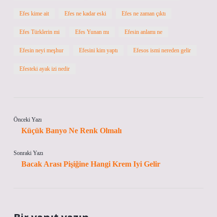
Efes kime ait
Efes ne kadar eski
Efes ne zaman çıktı
Efes Türklerin mi
Efes Yunan mı
Efesin anlamı ne
Efesin neyi meşhur
Efesini kim yaptı
Efesos ismi nereden gelir
Efesteki ayak izi nedir
Önceki Yazı
Küçük Banyo Ne Renk Olmalı
Sonraki Yazı
Bacak Arası Pişiğine Hangi Krem Iyi Gelir