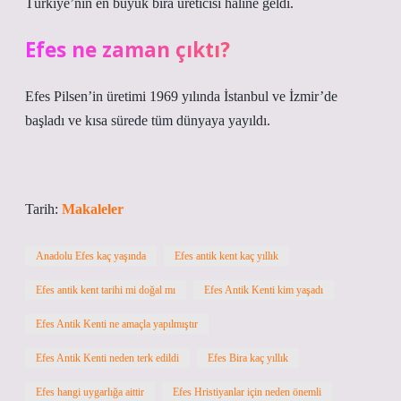
Türkiye’nin en büyük bira üreticisi haline geldi.
Efes ne zaman çıktı?
Efes Pilsen’in üretimi 1969 yılında İstanbul ve İzmir’de
başladı ve kısa sürede tüm dünyaya yayıldı.
Tarih:
Makaleler
Anadolu Efes kaç yaşında
Efes antik kent kaç yıllık
Efes antik kent tarihi mi doğal mı
Efes Antik Kenti kim yaşadı
Efes Antik Kenti ne amaçla yapılmıştır
Efes Antik Kenti neden terk edildi
Efes Bira kaç yıllık
Efes hangi uygarlığa aittir
Efes Hristiyanlar için neden önemli