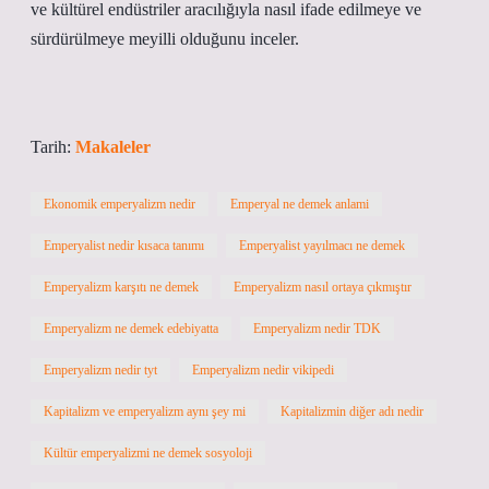
ve kültürel endüstriler aracılığıyla nasıl ifade edilmeye ve
sürdürülmeye meyilli olduğunu inceler.
Tarih:
Makaleler
Ekonomik emperyalizm nedir
Emperyal ne demek anlami
Emperyalist nedir kısaca tanımı
Emperyalist yayılmacı ne demek
Emperyalizm karşıtı ne demek
Emperyalizm nasıl ortaya çıkmıştır
Emperyalizm ne demek edebiyatta
Emperyalizm nedir TDK
Emperyalizm nedir tyt
Emperyalizm nedir vikipedi
Kapitalizm ve emperyalizm aynı şey mi
Kapitalizmin diğer adı nedir
Kültür emperyalizmi ne demek sosyoloji