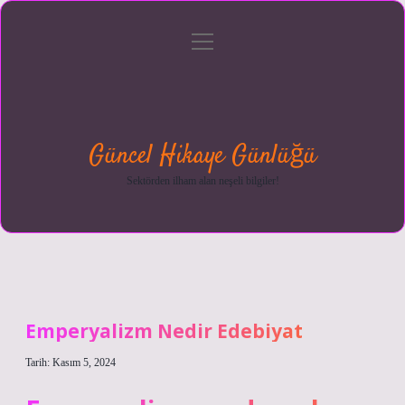
menüyü
Anasayfa
Gizlilik
Yasal
Hakkımızda
aç
Politikası
Uyarı
Güncel Hikaye Günlüğü
Sektörden ilham alan neşeli bilgiler!
Emperyalizm Nedir Edebiyat
Tarih: Kasım 5, 2024