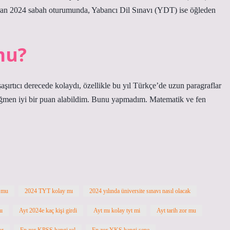
iran 2024 sabah oturumunda, Yabancı Dil Sınavı (YDT) ise öğleden
mu?
aşırtıcı derecede kolaydı, özellikle bu yıl Türkçe’de uzun paragraflar
 rağmen iyi bir puan alabildim. Bunu yapmadım. Matematik ve fen
 mu
2024 TYT kolay mı
2024 yılında üniversite sınavı nasıl olacak
ı
Ayt 2024e kaç kişi girdi
Ayt mı kolay tyt mi
Ayt tarih zor mu