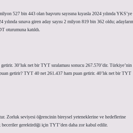
527 bin 443 olan başvuru sayısına kıyasla 2024 yılında YKS’ye
 yılında sınava giren aday sayısı 2 milyon 819 bin 362 oldu; adayları
DT oturumuna katıldı.
etirir. 30’luk net bir TYT sıralaması sonucu 267.570’dir. Türkiye’nin
puan getirir? TYT 40 net 261.437 ham puan getirir. 40’lık net bir TYT
 Zorluk seviyesi öğrencinin bireysel yeteneklerine ve hedeflerine
 beceriler gerektirdiği için TYT’den daha zor kabul edilir.