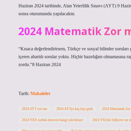
Haziran 2024 tarihinde, Alan Yeterlilik Sınavı (AYT) 9 Haz
sonra oturumunda yapılacaktır.
2024 Matematik Zor 
“Kısaca değerlendirirsem, Türkçe ve sosyal bilimler soruları ş
içeren abartılı sorular yoktu. Hiçbir hazırlığım olmamasına
zordu.”8 Haziran 2024
Tarih:
Makaleler
2024 AYT zor mu
2024 AYTye kaç kişi girdi
2024 Matematik Zor
2024 YKS zorluk derecesi hangi yıla benzer
2024 YKSde fulleyen var m