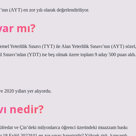
’nın (AYT) en zor yılı olarak değerlendiriliyor.
var mı?
Temel Yeterlilik Sınavı (TYT) ile Alan Yeterlilik Sınavı’nın (AYT) sözel
Dil Sınavı’ndan (YDT) ise beş olmak üzere toplam 9 aday 500 puan aldı.
 2020 yılları yer alıyordu.
ı nedir?
müfredat ve Çin’deki milyonlarca öğrenci üzerindeki muazzam baskı
lir.18 Eylül 2022#41 en zor sınav hangisidir? Yüksek risk, kapsamlı