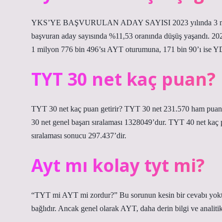
YKS’YE BAŞVURULAN ADAY SAYISI 2023 yılında 3 milyon 
başvuran aday sayısında %11,53 oranında düşüş yaşandı. 2024
1 milyon 776 bin 496’sı AYT oturumuna, 171 bin 90’ı ise Y
TYT 30 net kaç puan?
TYT 30 net kaç puan getirir? TYT 30 net 231.570 ham puan g
30 net genel başarı sıralaması 1328049’dur. TYT 40 net kaç 
sıralaması sonucu 297.437’dir.
Ayt mı kolay tyt mi?
“TYT mi AYT mi zordur?” Bu sorunun kesin bir cevabı yoktur.
bağlıdır. Ancak genel olarak AYT, daha derin bilgi ve analitik