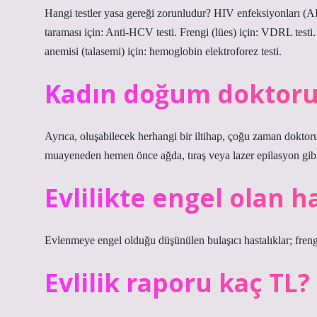
Hangi testler yasa gereği zorunludur? HIV enfeksiyonları (AI
taraması için: Anti-HCV testi. Frengi (lües) için: VDRL test
anemisi (talasemi) için: hemoglobin elektroforez testi.
Kadın doğum doktoruna
Ayrıca, oluşabilecek herhangi bir iltihap, çoğu zaman doktor
muayeneden hemen önce ağda, tıraş veya lazer epilasyon gibi 
Evlilikte engel olan h
Evlenmeye engel olduğu düşünülen bulaşıcı hastalıklar; fren
Evlilik raporu kaç TL?