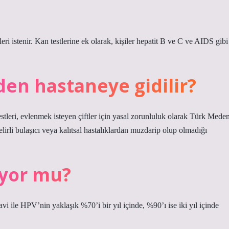
leri istenir. Kan testlerine ek olarak, kişiler hepatit B ve C ve AIDS gibi
n hastaneye gidilir?
testleri, evlenmek isteyen çiftler için yasal zorunluluk olarak Türk Meden
irli bulaşıcı veya kalıtsal hastalıklardan muzdarip olup olmadığı
ıyor mu?
i ile HPV’nin yaklaşık %70’i bir yıl içinde, %90’ı ise iki yıl içinde