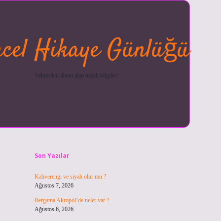
cel Hikaye Günlüğü
Sektörden ilham alan neşeli bilgiler!
Sidebar
betexper güncel
ilbet giriş y
Son Yazılar
Kahverengi ve siyah olur mu ?
Ağustos 7, 2026
Bergama Akropol’de neler var ?
Ağustos 6, 2026