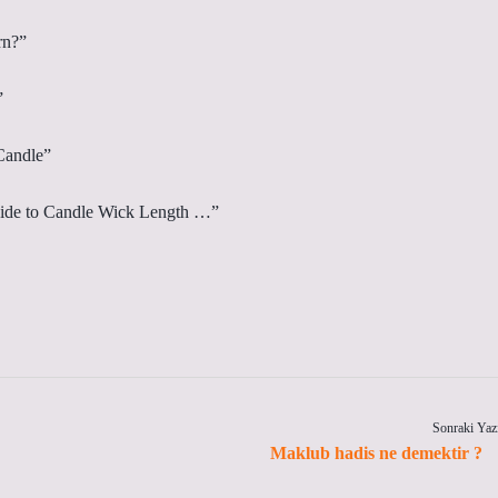
rn?”
”
Candle”
ide to Candle Wick Length …”
Sonraki Yaz
Maklub hadis ne demektir ?