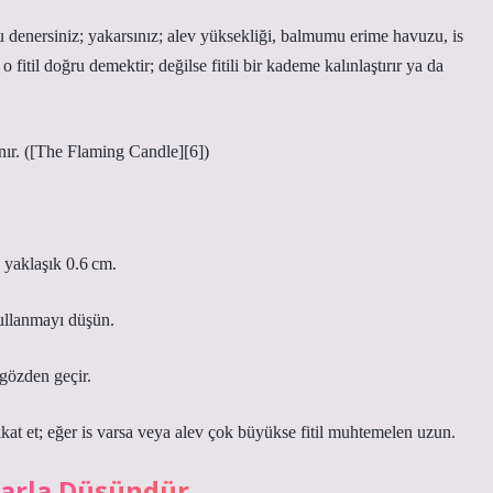
 denersiniz; yakarsınız; alev yüksekliği, balmumu erime havuzu, is
itil doğru demektir; değilse fitili bir kademe kalınlaştırır ya da
ır. ([The Flaming Candle][6])
 yaklaşık 0.6 cm.
 kullanmayı düşün.
 gözden geçir.
at et; eğer is varsa veya alev çok büyükse fitil muhtemelen uzun.
ularla Düşündür