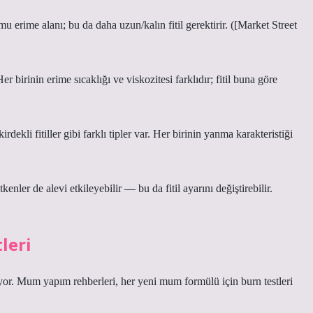
ime alanı; bu da daha uzun/kalın fitil gerektirir. ([Market Street
irinin erime sıcaklığı ve viskozitesi farklıdır; fitil buna göre
dekli fitiller gibi farklı tipler var. Her birinin yanma karakteristiği
nler de alevi etkileyebilir — bu da fitil ayarını değiştirebilir.
leri
yor. Mum yapım rehberleri, her yeni mum formülü için burn testleri