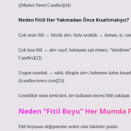
([Market Street Candles][4])
Neden Fitili Her Yakmadan Önce Kısaltmalıyız?
Çok uzun fitil → büyük alev, fazla sıcaklık → duman, is, cam
Çok kısa fitil → alev zayıf, balmumu eşit erimez, “tünelleme
Candles][2])
Uygun uzunluk → sabit, düzgün alev; balmumu kabın kenarlar
([candlescience.com][5])
Genellikle mum üreticileri, her kullanım öncesi fitili yaklaşı
Neden “Fitil Boyu” Her Mumda F
Fitil boyunun değişmesine neden olan faktörler şunlar: