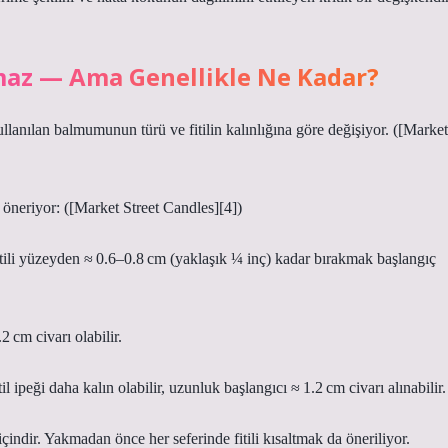
Olmaz — Ama Genellikle Ne Kadar?
ullanılan balmumunun türü ve fitilin kalınlığına göre değişiyor. ([Market
öneriyor: ([Market Street Candles][4])
li yüzeyden ≈ 0.6–0.8 cm (yaklaşık ¼ inç) kadar bırakmak başlangıç
 cm civarı olabilir.
ipeği daha kalın olabilir, uzunluk başlangıcı ≈ 1.2 cm civarı alınabilir.
indir. Yakmadan önce her seferinde fitili kısaltmak da öneriliyor.