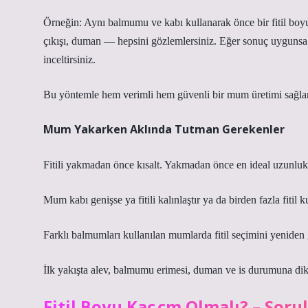
Örneğin: Aynı balmumu ve kabı kullanarak önce bir fitil boyu
çıkışı, duman — hepsini gözlemlersiniz. Eğer sonuç uygunsa o f
inceltirsiniz.
Bu yöntemle hem verimli hem güvenli bir mum üretimi sağlan
Mum Yakarken Aklında Tutman Gerekenler
Fitili yakmadan önce kısalt. Yakmadan önce en ideal uzunluk
Mum kabı genişse ya fitili kalınlaştır ya da birden fazla fitil
Farklı balmumları kullanılan mumlarda fitil seçimini yeniden
İlk yakışta alev, balmumu erimesi, duman ve is durumuna dikk
Fitil Boyu Kaç cm Olmalı? – Sor