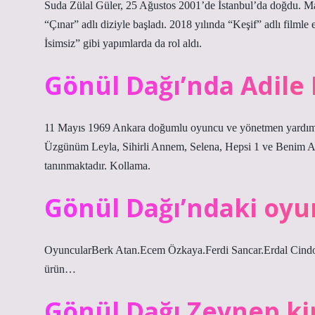
Suda Zülal Güler, 25 Ağustos 2001’de İstanbul’da doğdu. M
“Çınar” adlı diziyle başladı. 2018 yılında “Keşif” adlı film
İsimsiz” gibi yapımlarda da rol aldı.
Gönül Dağı’nda Adile
11 Mayıs 1969 Ankara doğumlu oyuncu ve yönetmen yardımcısı
Üzgünüm Leyla, Sihirli Annem, Selena, Hepsi 1 ve Benim Anne
tanınmaktadır. Kollama.
Gönül Dağı’ndaki oyu
OyuncularBerk Atan.Ecem Özkaya.Ferdi Sancar.Erdal Cindo
ürün…
Gönül Dağı Zeynep ki