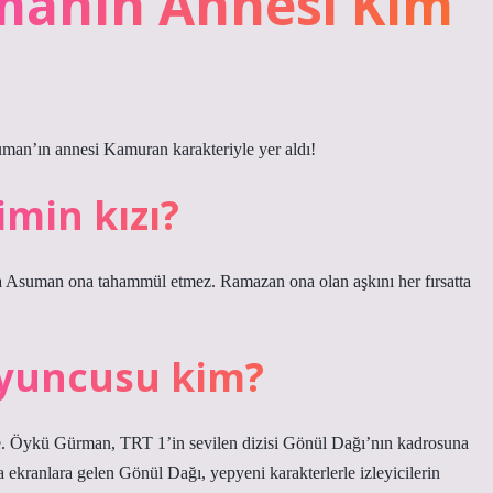
manın Annesi Kim
an’ın annesi Kamuran karakteriyle yer aldı!
min kızı?
 Asuman ona tahammül etmez. Ramazan ona olan aşkını her fırsatta
oyuncusu kim?
. Öykü Gürman, TRT 1’in sevilen dizisi Gönül Dağı’nın kadrosuna
 ekranlara gelen Gönül Dağı, yepyeni karakterlerle izleyicilerin