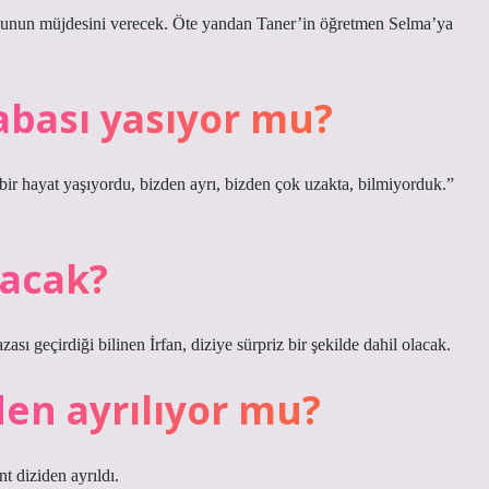
nun müjdesini verecek. Öte yandan Taner’in öğretmen Selma’ya
abası yasıyor mu?
ir hayat yaşıyordu, bizden ayrı, bizden çok uzakta, bilmiyorduk.”
lacak?
ası geçirdiği bilinen İrfan, diziye sürpriz bir şekilde dahil olacak.
den ayrılıyor mu?
 diziden ayrıldı.