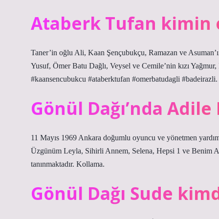
Ataberk Tufan kimin 
Taner’in oğlu Ali, Kaan Şençubukçu, Ramazan ve Asuman’ın
Yusuf, Ömer Batu Dağlı, Veysel ve Cemile’nin kızı Yağmur, 
#kaansencubukcu #ataberktufan #omerbatudagli #badeirazli.
Gönül Dağı’nda Adile
11 Mayıs 1969 Ankara doğumlu oyuncu ve yönetmen yardımcısı
Üzgünüm Leyla, Sihirli Annem, Selena, Hepsi 1 ve Benim Anne
tanınmaktadır. Kollama.
Gönül Dağı Sude kimd