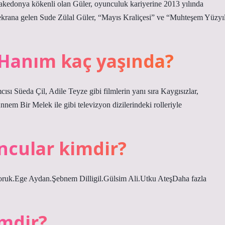
akedonya kökenli olan Güler, oyunculuk kariyerine 2013 yılında
le ekrana gelen Sude Zülal Güler, “Mayıs Kraliçesi” ve “Muhteşem Yüzyı
 Hanım kaç yaşında?
 Süeda Çil, Adile Teyze gibi filmlerin yanı sıra Kaygısızlar,
m Bir Melek ile gibi televizyon dizilerindeki rolleriyle
ncular kimdir?
ruk.Ege Aydan.Şebnem Dilligil.Gülsim Ali.Utku AteşDaha fazla
mdir?