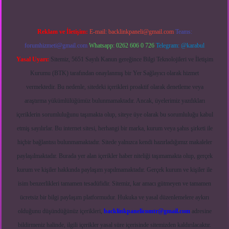
Reklam ve İletişim:
E-mail:
backlinkpaneli@gmail.com
Teams:
forumhizmeti@gmail.com
Whatsapp: 0262 606 0 726
Telegram: @karabul
Yasal Uyarı:
Sitemiz, 5651 Sayılı Kanun gereğince Bilgi Teknolojileri ve İletişim
Kurumu (BTK) tarafından onaylanmış bir Yer Sağlayıcı olarak hizmet
vermektedir. Bu nedenle, sitedeki içerikleri proaktif olarak denetleme veya
araştırma yükümlülüğümüz bulunmamaktadır. Ancak, üyelerimiz yazdıkları
içeriklerin sorumluluğunu taşımakta olup, siteye üye olarak bu sorumluluğu kabul
etmiş sayılırlar. Bu internet sitesi, herhangi bir marka, kurum veya şahıs şirketi ile
hiçbir bağlantısı bulunmamaktadır. Sitede yalnızca kendi hazırladığımız makaleler
paylaşılmaktadır. Burada yer alan içerikler haber niteliği taşımamakta olup, gerçek
kurum ve kişiler hakkında paylaşım yapılmamaktadır. Gerçek kurum ve kişiler ile
isim benzerlikleri tamamen tesadüfidir. Sitemiz, kar amacı gütmeyen ve tamamen
ücretsiz bir bilgi paylaşım platformudur. Hukuka ve yasal düzenlemelere aykırı
olduğunu düşündüğünüz içerikleri,
backlinkpanelicomtr@gmail.com
adresine
bildirmeniz halinde, ilgili içerikler yasal süre içerisinde sitemizden kaldırılacaktır.