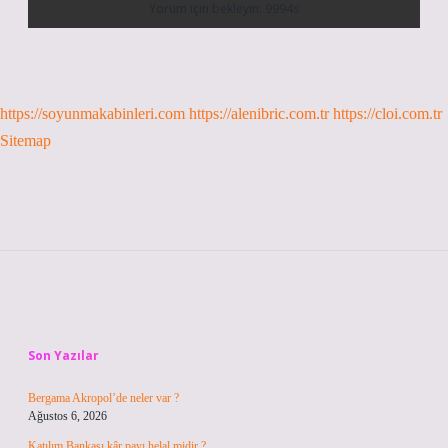
https://soyunmakabinleri.com
https://alenibric.com.tr
https://cloi.com.tr
Sitemap
Sidebar
Son Yazılar
Bergama Akropol’de neler var ?
Ağustos 6, 2026
Katılım Bankası kâr payı helal midir ?