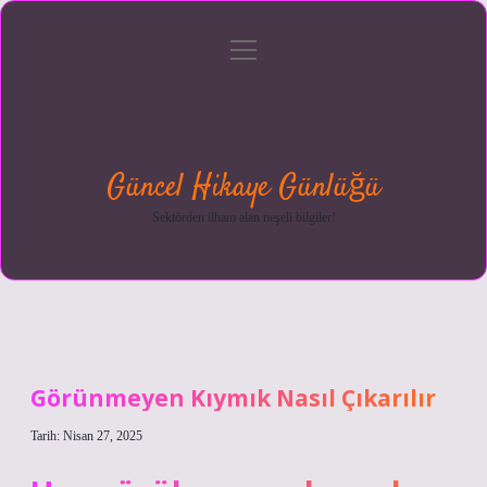
menüyü
Anasayfa
Gizlilik
Yasal
Hakkımızda
aç
Politikası
Uyarı
Güncel Hikaye Günlüğü
Sektörden ilham alan neşeli bilgiler!
Görünmeyen Kıymık Nasıl Çıkarılır
Tarih: Nisan 27, 2025